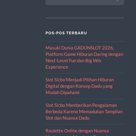
POS-POS TERBARU
Masuki Dunia GADUNSLOT 2026,
Platform Game Hiburan Daring dengan
Next-Level Fun dan Big Win
Experience
Slot Sicbo Menjadi Pilihan Hiburan
Digital dengan Konsep Dadu yang
Mudah Dipahami
Slot Sicbo Memberikan Pengalaman
Berbeda Karena Memadukan Tampilan
Slot dan Nuansa Dadu
Roulette Online dengan Nuansa