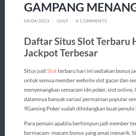
GAMPANG MENANG
04/04/2023
/
GULY
/
0 COMMENTS
Daftar Situs Slot Terbaru 
Jackpot Terbesar
Situs judi
Slot
terbaru hari ini sediakan bonus j
untuk semua member website slot gacor dan s
menyenangkan semacam idn poker, slot online, l
dalamnya banyak variasi permainan popular sema
9Gaming Poker sudah dihidangkan buat penuhi
Para pemain apabila berhimpun jadi member t
bermacam- macam bonus yang amat menarik. Sit