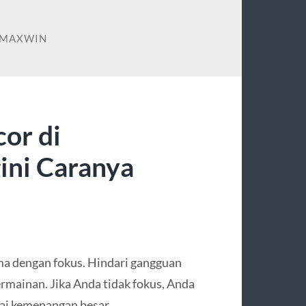
 MAXWIN
or di
ni Caranya
a dengan fokus. Hindari gangguan
rmainan. Jika Anda tidak fokus, Anda
i kemenangan besar.