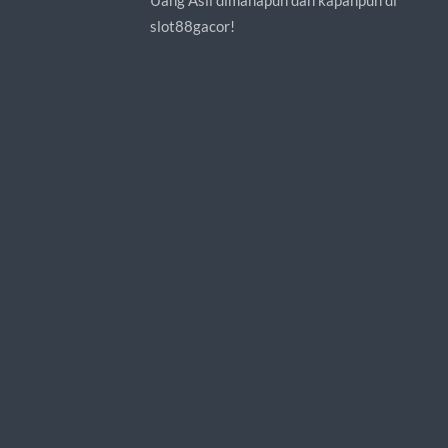
slot88gacor!