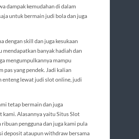
wa dampak kemudahan di dalam
ja untuk bermain judi bola dan juga
dengan skill dan juga kesukaan
 mendapatkan banyak hadiah dan
n juga mengumpulkannya mampu
 pas yang pendek. Jadi kalian
teng lewat judi slot online, judi
ami tetap bermain dan juga
t kami. Alasannya yaitu Situs Slot
 ribuan pengguna dan juga kami pula
ksi deposit ataupun withdraw bersama