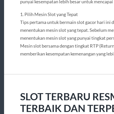
punyai kesempatan lebih besar untuk mencapa
1. Pilih Mesin Slot yang Tepat
Tips pertama untuk bermain slot gacor hari in
menentukan mesin slot yang tepat. Sebelum me
menentukan mesin slot yang punyai tingkat per
Mesin slot bersama dengan tingkat RTP (Return 
memberikan kesempatan kemenangan yang lebih
SLOT TERBARU RESM
TERBAIK DAN TERP