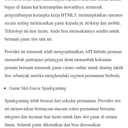
bagus di dalam hal keterampilan inovatifnya, termasuk
pengembangan kerangka kerja HTML5, memungkinkan operator
secara seiring meluncurkan game kepada pc desktop dan mobile.
Teknologi ini luar lazim, Anda bisa merasakannya sendiri untuk
bermain game slot satu ini.
Provider ini termasuk telah mengoptimalkan API Infinite peranan
menambah partisipasi pelanggan demi menambah kekuatan
pemain bermain termasuk game casino online untuk sharing taktik
free sebanyak mereka menghendaki segmen permainan berbeda.
Game Slot Gacor Spadegaming
Spadegaming lebih berasal dari sekedar permainan. Provider slot
ini menawarkan bermacam-macam solusi permainan bersama
integrasi dan layanan luar lazim untuk fans slot game di semua
dunia. Seluruh game dikenalkan dan bisa disesuaikan