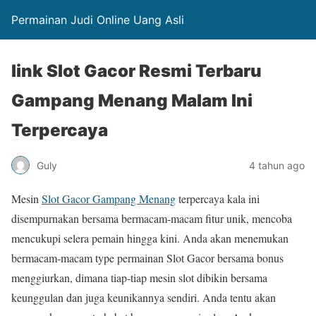
Permainan Judi Online Uang Asli
link Slot Gacor Resmi Terbaru
Gampang Menang Malam Ini
Terpercaya
Guly
4 tahun ago
Mesin
Slot Gacor Gampang Menang
terpercaya kala ini
disempurnakan bersama bermacam-macam fitur unik, mencoba
mencukupi selera pemain hingga kini. Anda akan menemukan
bermacam-macam type permainan Slot Gacor bersama bonus
menggiurkan, dimana tiap-tiap mesin slot dibikin bersama
keunggulan dan juga keunikannya sendiri. Anda tentu akan