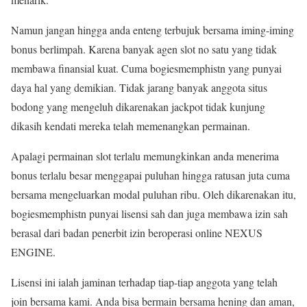
Namun jangan hingga anda enteng terbujuk bersama iming-iming
bonus berlimpah. Karena banyak agen slot no satu yang tidak
membawa finansial kuat. Cuma bogiesmemphistn yang punyai
daya hal yang demikian. Tidak jarang banyak anggota situs
bodong yang mengeluh dikarenakan jackpot tidak kunjung
dikasih kendati mereka telah memenangkan permainan.
Apalagi permainan slot terlalu memungkinkan anda menerima
bonus terlalu besar menggapai puluhan hingga ratusan juta cuma
bersama mengeluarkan modal puluhan ribu. Oleh dikarenakan itu,
bogiesmemphistn punyai lisensi sah dan juga membawa izin sah
berasal dari badan penerbit izin beroperasi online NEXUS
ENGINE.
Lisensi ini ialah jaminan terhadap tiap-tiap anggota yang telah
join bersama kami. Anda bisa bermain bersama hening dan aman,