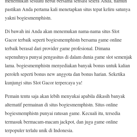
menemukan sesuatu hebat bersama sensasi selera Anda, namun
pastikan Anda pertama kali menetapkan situs tepat keliru satunya
yakni bogiesmemphistn.
Di bawah ini Anda akan menemukan nama-nama situs Slot
Gacor terbaik seperti bogiesmemphistn bersama game online
terbaik berasal dari provider game profesional. Dimana
sepenuhnya punyai pengasitus di dalam dunia game slot semenjak
lama. bogiesmemphistn menyediakan banyak bonus untuk kalian
peroleh seperti bonus new anggota dan bonus harian. Seketika
kunjungi situs Slot Gacor terpercaya ya!
Pemain tentu saja akan lebih menyukai apabila dikasih banyak
alternatif permainan di situs bogiesmemphistn. Situs online
bogiesmemphistn punyai ratusan game. Kecuali itu, tersedia
termasuk bermacam-macam jackpot, dan juga game online
terpopuler terlalu unik di Indonesia.