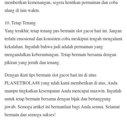
memberikan kemenangan, segera hentikan permainan dan coba
ulang di lain waktu.
10. Tetap Tenang
Yang terakhir, tetap tenang pas bermain slot gacor hari ini. Jangan
terlalu emosional dan konsisten coba meskipun tengah mengalami
kekalahan. Ingatlah bahwa judi adalah permainan yang
mengandalkan keberuntungan. Tetap bermain bersama dengan
pikiran yang jernih dan tenang.
Dengan ikuti tips bermain slot gacor hari ini di situs
PLANETBOLA88 yang udah kami memberikan di atas, Anda
mampu tingkatkan kesempatan Anda mencapai maxwin. Ingatlah
untuk tetap bermain bersama dengan bijak dan bertanggung
jawab. Semoga artikel ini bermanfaat bagi Anda semua. Selamat
bermain dan semoga sukses!