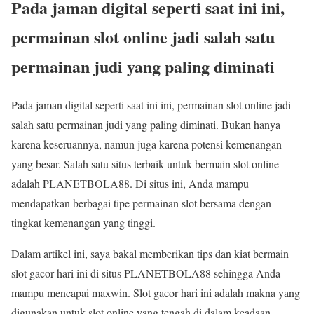
Pada jaman digital seperti saat ini ini,
permainan slot online jadi salah satu
permainan judi yang paling diminati
Pada jaman digital seperti saat ini ini, permainan slot online jadi
salah satu permainan judi yang paling diminati. Bukan hanya
karena keseruannya, namun juga karena potensi kemenangan
yang besar. Salah satu situs terbaik untuk bermain slot online
adalah PLANETBOLA88. Di situs ini, Anda mampu
mendapatkan berbagai tipe permainan slot bersama dengan
tingkat kemenangan yang tinggi.
Dalam artikel ini, saya bakal memberikan tips dan kiat bermain
slot gacor hari ini di situs PLANETBOLA88 sehingga Anda
mampu mencapai maxwin. Slot gacor hari ini adalah makna yang
digunakan untuk slot online yang tengah di dalam keadaan