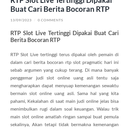
Buat Cari Berita Bocoran RTP
13/09/2023
/
0 COMMENTS
RTP Slot Live Tertinggi Dipakai Buat Cari
Berita Bocoran RTP
RTP Slot Live tertinggi terus dipakai oleh pemain di
dalam cari berita bocoran rtp slot pragmatic hari ini
sebab argumen yang cukup terang. Di mana banyak
penggemar judi slot online uang asli tentu saja
mengharapkan dapat menyuap kemenangan sewaktu
bermain slot online uang asli. Sama hal yang kita
pahami, Kekalahan di saat main judi online jelas bisa
menimbulkan rugi dalam soal keuangan. Walau trik
main slot online amatlah ringan sampai buat pemula
sekalinya, Akan tetapi tidak bermakna kemenangan