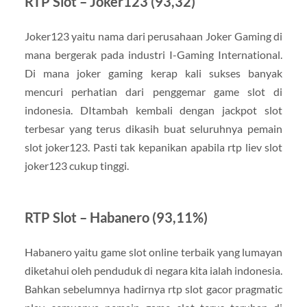
RTP Slot – Joker123 (93,32)
Joker123 yaitu nama dari perusahaan Joker Gaming di
mana bergerak pada industri I-Gaming International.
Di mana joker gaming kerap kali sukses banyak
mencuri perhatian dari penggemar game slot di
indonesia. DItambah kembali dengan jackpot slot
terbesar yang terus dikasih buat seluruhnya pemain
slot joker123. Pasti tak kepanikan apabila rtp liev slot
joker123 cukup tinggi.
RTP Slot – Habanero (93,11%)
Habanero yaitu game slot online terbaik yang lumayan
diketahui oleh penduduk di negara kita ialah indonesia.
Bahkan sebelumnya hadirnya rtp slot gacor pragmatic