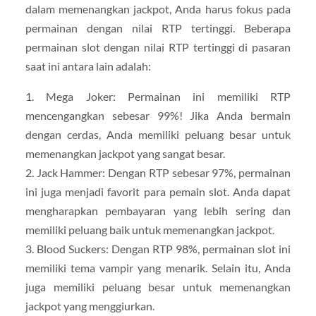
dalam memenangkan jackpot, Anda harus fokus pada
permainan dengan nilai RTP tertinggi. Beberapa
permainan slot dengan nilai RTP tertinggi di pasaran
saat ini antara lain adalah:
1. Mega Joker: Permainan ini memiliki RTP
mencengangkan sebesar 99%! Jika Anda bermain
dengan cerdas, Anda memiliki peluang besar untuk
memenangkan jackpot yang sangat besar.
2. Jack Hammer: Dengan RTP sebesar 97%, permainan
ini juga menjadi favorit para pemain slot. Anda dapat
mengharapkan pembayaran yang lebih sering dan
memiliki peluang baik untuk memenangkan jackpot.
3. Blood Suckers: Dengan RTP 98%, permainan slot ini
memiliki tema vampir yang menarik. Selain itu, Anda
juga memiliki peluang besar untuk memenangkan
jackpot yang menggiurkan.