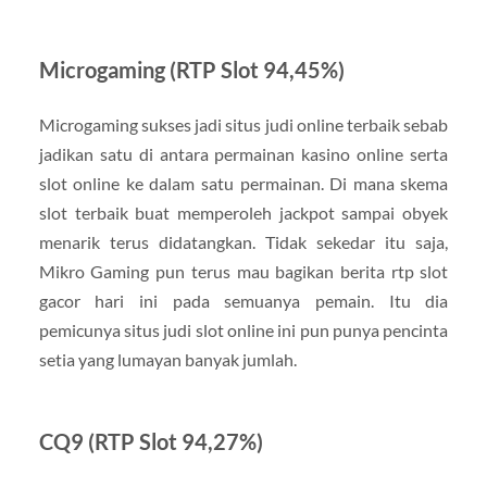
Microgaming (RTP Slot 94,45%)
Microgaming sukses jadi situs judi online terbaik sebab
jadikan satu di antara permainan kasino online serta
slot online ke dalam satu permainan. Di mana skema
slot terbaik buat memperoleh jackpot sampai obyek
menarik terus didatangkan. Tidak sekedar itu saja,
Mikro Gaming pun terus mau bagikan berita rtp slot
gacor hari ini pada semuanya pemain. Itu dia
pemicunya situs judi slot online ini pun punya pencinta
setia yang lumayan banyak jumlah.
CQ9 (RTP Slot 94,27%)