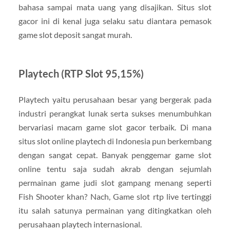
bahasa sampai mata uang yang disajikan. Situs slot
gacor ini di kenal juga selaku satu diantara pemasok
game slot deposit sangat murah.
Playtech (RTP Slot 95,15%)
Playtech yaitu perusahaan besar yang bergerak pada
industri perangkat lunak serta sukses menumbuhkan
bervariasi macam game slot gacor terbaik. Di mana
situs slot online playtech di Indonesia pun berkembang
dengan sangat cepat. Banyak penggemar game slot
online tentu saja sudah akrab dengan sejumlah
permainan game judi slot gampang menang seperti
Fish Shooter khan? Nach, Game slot rtp live tertinggi
itu salah satunya permainan yang ditingkatkan oleh
perusahaan playtech internasional.