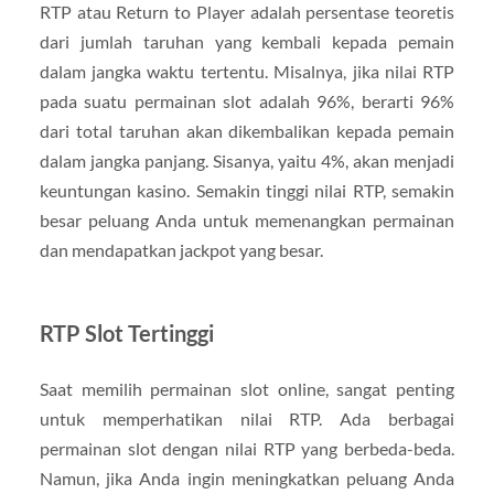
RTP atau Return to Player adalah persentase teoretis
dari jumlah taruhan yang kembali kepada pemain
dalam jangka waktu tertentu. Misalnya, jika nilai RTP
pada suatu permainan slot adalah 96%, berarti 96%
dari total taruhan akan dikembalikan kepada pemain
dalam jangka panjang. Sisanya, yaitu 4%, akan menjadi
keuntungan kasino. Semakin tinggi nilai RTP, semakin
besar peluang Anda untuk memenangkan permainan
dan mendapatkan jackpot yang besar.
RTP Slot Tertinggi
Saat memilih permainan slot online, sangat penting
untuk memperhatikan nilai RTP. Ada berbagai
permainan slot dengan nilai RTP yang berbeda-beda.
Namun, jika Anda ingin meningkatkan peluang Anda