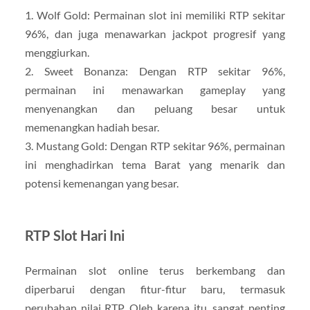
1. Wolf Gold: Permainan slot ini memiliki RTP sekitar
96%, dan juga menawarkan jackpot progresif yang
menggiurkan.
2. Sweet Bonanza: Dengan RTP sekitar 96%,
permainan ini menawarkan gameplay yang
menyenangkan dan peluang besar untuk
memenangkan hadiah besar.
3. Mustang Gold: Dengan RTP sekitar 96%, permainan
ini menghadirkan tema Barat yang menarik dan
potensi kemenangan yang besar.
RTP Slot Hari Ini
Permainan slot online terus berkembang dan
diperbarui dengan fitur-fitur baru, termasuk
perubahan nilai RTP. Oleh karena itu, sangat penting