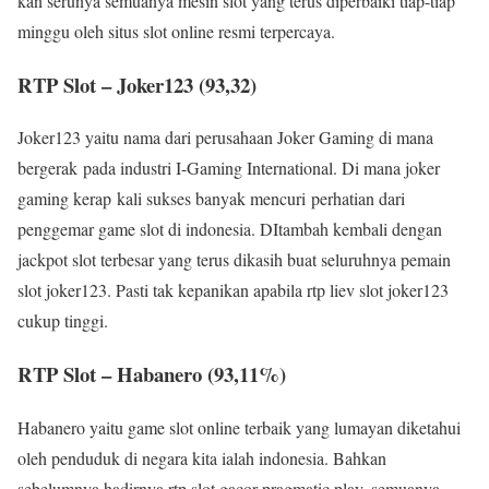
kan serunya semuanya mesin slot yang terus diperbaiki tiap-tiap
minggu oleh situs slot online resmi terpercaya.
RTP Slot – Joker123 (93,32)
Joker123 yaitu nama dari perusahaan Joker Gaming di mana
bergerak pada industri I-Gaming International. Di mana joker
gaming kerap kali sukses banyak mencuri perhatian dari
penggemar game slot di indonesia. DItambah kembali dengan
jackpot slot terbesar yang terus dikasih buat seluruhnya pemain
slot joker123. Pasti tak kepanikan apabila rtp liev slot joker123
cukup tinggi.
RTP Slot – Habanero (93,11%)
Habanero yaitu game slot online terbaik yang lumayan diketahui
oleh penduduk di negara kita ialah indonesia. Bahkan
sebelumnya hadirnya rtp slot gacor pragmatic play, semuanya