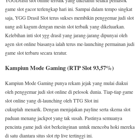
YGGDrasil slot online terbaik yang diketahui selaku pemasok
game slot gacor terlengkap hari ini. Sampai dalam tempo singkat
saja, YGG Drasil Slot terus sukses membikin penggemar judi slot
uang asli kagum dengan mesin slot terbaik yang dikeluarkan.
Kelebihan inti slot ygg drasil yang jarang-jarang dipunyai oleh
agen slot online biasanya ialah terus me-launching permainan judi
game slot terbaru secara teratur.
Kampiun Mode Gaming (RTP Slot 93,57%)
Kampiun Mode Gaming punya rekam jejak yang mulai diakui
oleh penggemar judi slot online di pelosok dunia. Tiap-tiap game
slot online yang di-launching oleh TTG Slot ini
cukuplah menarik. Dengan menjajakan payline serta skema slot
paduan menang jackpot yang tak susah. Pastinya semuanya
pencinta game judi slot berkeinginan untuk mencoba hoki mereka
di satu diantara situs slot rtp live tertinggi ini.