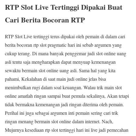
RTP Slot Live Tertinggi Dipakai Buat
Cari Berita Bocoran RTP
RTP Slot Live tertinggi terus dipakai oleh pemain di dalam cari
berita bocoran rtp slot pragmatic hari ini sebab argumen yang
cukup terang. Di mana banyak penggemar judi slot online uang
asli tentu saja mengharapkan dapat menyuap kemenangan
sewaktu bermain slot online uang asli. Sama hal yang kita
pahami, Kekalahan di saat main judi online jelas bisa
menimbulkan rugi dalam soal keuangan. Walau trik main slot
online amatlah ringan sampai buat pemula sekalinya, Akan tetapi
tidak bermakna kemenangan jadi ringan diterima oleh pemain.
Perihal ini juga sebagai argumen inti pemain sering cari trik
ringan menang bermain slot online dalam internet. Nach,
Mujurnya kesediaan rtp slot tertinggi hari ini live jadi pemecahan