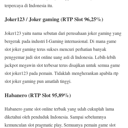
terpercaya di Indonesia itu.
Joker123 / Joker gaming (RTP Slot 96,25%)
Joker123 yaitu nama sebutan dari perusahaan joker gaming yang
bergerak pada industri I-Gaming internasional. Di mana game
slot joker gaming terus sukses mencuri perhatian banyak
penggemar judi slot online uang asli di Indonesia. Lebih-lebih
jackpot megawin slot terbesar terus disajikan untuk semua game
slot joker123 pada pemain. Tidaklah mengherankan apabila rtp
slot joker gaming pun amatlah tinggi.
Habanero (RTP Slot 95,89%)
Habanero game slot online terbaik yang udah cukuplah lama
diketahui oleh penduduk Indonesia. Sampai sebelumnya
kemunculan slot pragmatic play, Semuanya pemain game slot