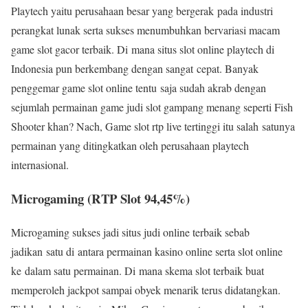
Playtech yaitu perusahaan besar yang bergerak pada industri
perangkat lunak serta sukses menumbuhkan bervariasi macam
game slot gacor terbaik. Di mana situs slot online playtech di
Indonesia pun berkembang dengan sangat cepat. Banyak
penggemar game slot online tentu saja sudah akrab dengan
sejumlah permainan game judi slot gampang menang seperti Fish
Shooter khan? Nach, Game slot rtp live tertinggi itu salah satunya
permainan yang ditingkatkan oleh perusahaan playtech
internasional.
Microgaming (RTP Slot 94,45%)
Microgaming sukses jadi situs judi online terbaik sebab
jadikan satu di antara permainan kasino online serta slot online
ke dalam satu permainan. Di mana skema slot terbaik buat
memperoleh jackpot sampai obyek menarik terus didatangkan.