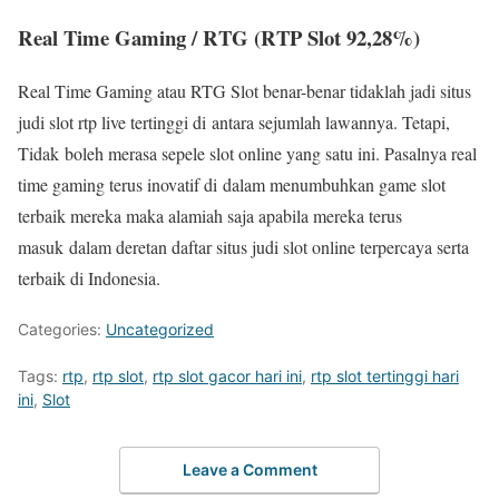
Real Time Gaming / RTG (RTP Slot 92,28%)
Real Time Gaming atau RTG Slot benar-benar tidaklah jadi situs
judi slot rtp live tertinggi di antara sejumlah lawannya. Tetapi,
Tidak boleh merasa sepele slot online yang satu ini. Pasalnya real
time gaming terus inovatif di dalam menumbuhkan game slot
terbaik mereka maka alamiah saja apabila mereka terus
masuk dalam deretan daftar situs judi slot online terpercaya serta
terbaik di Indonesia.
Categories:
Uncategorized
Tags:
rtp
,
rtp slot
,
rtp slot gacor hari ini
,
rtp slot tertinggi hari
ini
,
Slot
Leave a Comment