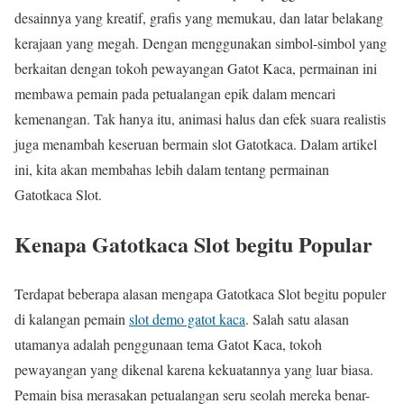
desainnya yang kreatif, grafis yang memukau, dan latar belakang
kerajaan yang megah. Dengan menggunakan simbol-simbol yang
berkaitan dengan tokoh pewayangan Gatot Kaca, permainan ini
membawa pemain pada petualangan epik dalam mencari
kemenangan. Tak hanya itu, animasi halus dan efek suara realistis
juga menambah keseruan bermain slot Gatotkaca. Dalam artikel
ini, kita akan membahas lebih dalam tentang permainan
Gatotkaca Slot.
Kenapa Gatotkaca Slot begitu Popular
Terdapat beberapa alasan mengapa Gatotkaca Slot begitu populer
di kalangan pemain
slot demo gatot kaca
. Salah satu alasan
utamanya adalah penggunaan tema Gatot Kaca, tokoh
pewayangan yang dikenal karena kekuatannya yang luar biasa.
Pemain bisa merasakan petualangan seru seolah mereka benar-