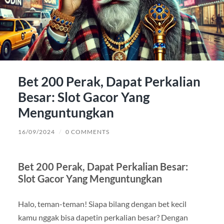
Bet 200 Perak, Dapat Perkalian
Besar: Slot Gacor Yang
Menguntungkan
16/09/2024
/
0 COMMENTS
Bet 200 Perak, Dapat Perkalian Besar:
Slot Gacor Yang Menguntungkan
Halo, teman-teman! Siapa bilang dengan bet kecil
kamu nggak bisa dapetin perkalian besar? Dengan