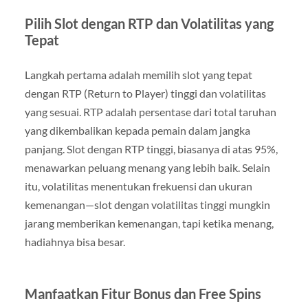
Pilih Slot dengan RTP dan Volatilitas yang
Tepat
Langkah pertama adalah memilih slot yang tepat
dengan RTP (Return to Player) tinggi dan volatilitas
yang sesuai. RTP adalah persentase dari total taruhan
yang dikembalikan kepada pemain dalam jangka
panjang. Slot dengan RTP tinggi, biasanya di atas 95%,
menawarkan peluang menang yang lebih baik. Selain
itu, volatilitas menentukan frekuensi dan ukuran
kemenangan—slot dengan volatilitas tinggi mungkin
jarang memberikan kemenangan, tapi ketika menang,
hadiahnya bisa besar.
Manfaatkan Fitur Bonus dan Free Spins