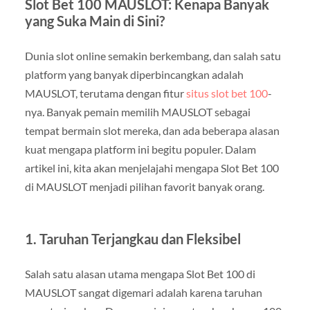
Slot Bet 100 MAUSLOT: Kenapa Banyak
yang Suka Main di Sini?
Dunia slot online semakin berkembang, dan salah satu
platform yang banyak diperbincangkan adalah
MAUSLOT, terutama dengan fitur
situs slot bet 100
-
nya. Banyak pemain memilih MAUSLOT sebagai
tempat bermain slot mereka, dan ada beberapa alasan
kuat mengapa platform ini begitu populer. Dalam
artikel ini, kita akan menjelajahi mengapa Slot Bet 100
di MAUSLOT menjadi pilihan favorit banyak orang.
1. Taruhan Terjangkau dan Fleksibel
Salah satu alasan utama mengapa Slot Bet 100 di
MAUSLOT sangat digemari adalah karena taruhan