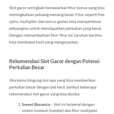
Slot gacor seringkali menawarkan fitur bonus yang bisa
meningkatkan peluang menang besar. Fitur seperti free
spins, multiplier, dan bonus games bisa memperbesar
peluangmu untuk mendapatkan perkalian yang besar.
Dengan memanfaatkan fitur-fitur ini, taruhan kecilmu
bisa membawa hasil yang mengesankan.
Rekomendasi Slot Gacor dengan Potensi
Perkalian Besar
Jika kamu bingung slot apa yang bisa memberikan
perkalian besar dengan bet kecil, berikut beberapa
rekomendasi slot gacor yang bisa dicoba:
Sweet Bonanza
– Slot ini terkenal dengan
sistem tumbuh (tumble) dan fitur multiplier