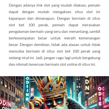
Dengan adanya link slot yang mudah diakses, pemain
dapat dengan mudah mengakses situs slot ini
kapanpun dan dimanapun. Dengan bermain di situs
slot bet 100 perak, pemain dapat merasakan
pengalaman bermain yang seru dan menantang, sambil
berkesempatan besar untuk meraih kemenangan
besar. Dengan demikian, tidak ada alasan untuk tidak
mencoba bermain di situs slot bet 100 perak yang
sedang viral ini. Jadi, jangan ragu lagi untuk bergabung
dan nikmati keseruan bermain slot online di situs ini.