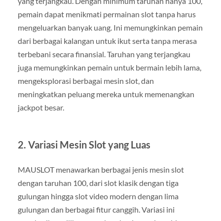
yang terjangkau. Dengan minimum taruhan hanya 100,
pemain dapat menikmati permainan slot tanpa harus
mengeluarkan banyak uang. Ini memungkinkan pemain
dari berbagai kalangan untuk ikut serta tanpa merasa
terbebani secara finansial. Taruhan yang terjangkau
juga memungkinkan pemain untuk bermain lebih lama,
mengeksplorasi berbagai mesin slot, dan
meningkatkan peluang mereka untuk memenangkan
jackpot besar.
2. Variasi Mesin Slot yang Luas
MAUSLOT menawarkan berbagai jenis mesin slot
dengan taruhan 100, dari slot klasik dengan tiga
gulungan hingga slot video modern dengan lima
gulungan dan berbagai fitur canggih. Variasi ini