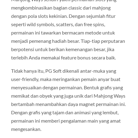
mengkombinasikan bagian classic dari mahjong
dengan pola slots kekinian. Dengan sejumlah fitur
seperti wild symbols, scatters, dan free spins,
permainan ini tawarkan bermacam metode untuk
menjadi pemenang hadiah besar. Tiap-tiap perputaran
berpotensi untuk berikan kemenangan besar, jika
terlebih Anda memakai feature bonus secara baik.
Tidak hanya itu, PG Soft dikenali antar-muka yang
user-friendly, maka meringankan pemain anyar buat
menyesuaikan dengan permainan. Bentuk grafis yang
memikat dan obyek yang juga unik dari Mahjong Ways
bertambah menambahkan daya magnet permainan ini.
Dengan grafis yang tajam dan animasi yang lembut,
permainan ini memberi pengalaman main yang amat
mengesankan.