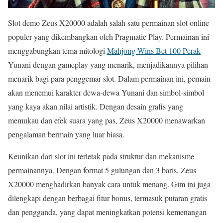
Slot demo Zeus X20000 adalah salah satu permainan slot online
populer yang dikembangkan oleh Pragmatic Play. Permainan ini
menggabungkan tema mitologi
Mahjong Wins Bet 100 Perak
Yunani dengan gameplay yang menarik, menjadikannya pilihan
menarik bagi para penggemar slot. Dalam permainan ini, pemain
akan menemui karakter dewa-dewa Yunani dan simbol-simbol
yang kaya akan nilai artistik. Dengan desain grafis yang
memukau dan efek suara yang pas, Zeus X20000 menawarkan
pengalaman bermain yang luar biasa.
Keunikan dari slot ini terletak pada struktur dan mekanisme
permainannya. Dengan format 5 gulungan dan 3 baris, Zeus
X20000 menghadirkan banyak cara untuk menang. Gim ini juga
dilengkapi dengan berbagai fitur bonus, termasuk putaran gratis
dan pengganda, yang dapat meningkatkan potensi kemenangan