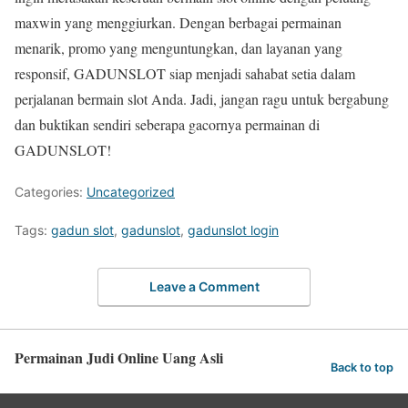
maxwin yang menggiurkan. Dengan berbagai permainan
menarik, promo yang menguntungkan, dan layanan yang
responsif, GADUNSLOT siap menjadi sahabat setia dalam
perjalanan bermain slot Anda. Jadi, jangan ragu untuk bergabung
dan buktikan sendiri seberapa gacornya permainan di
GADUNSLOT!
Categories:
Uncategorized
Tags:
gadun slot
,
gadunslot
,
gadunslot login
Leave a Comment
Permainan Judi Online Uang Asli
Back to top