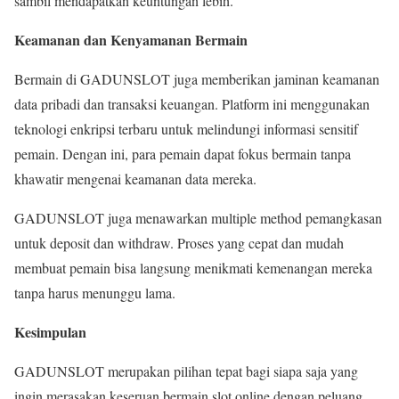
sambil mendapatkan keuntungan lebih.
Keamanan dan Kenyamanan Bermain
Bermain di GADUNSLOT juga memberikan jaminan keamanan
data pribadi dan transaksi keuangan. Platform ini menggunakan
teknologi enkripsi terbaru untuk melindungi informasi sensitif
pemain. Dengan ini, para pemain dapat fokus bermain tanpa
khawatir mengenai keamanan data mereka.
GADUNSLOT juga menawarkan multiple method pemangkasan
untuk deposit dan withdraw. Proses yang cepat dan mudah
membuat pemain bisa langsung menikmati kemenangan mereka
tanpa harus menunggu lama.
Kesimpulan
GADUNSLOT merupakan pilihan tepat bagi siapa saja yang
ingin merasakan keseruan bermain slot online dengan peluang