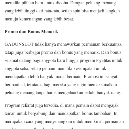
memiliki pilihan baru untuk dicoba. Dengan peluang menang
yang lebih tinggi dari rata-rata, setiap spin bisa menjadi langkah
menuju kemenangan yang lebih besar.
Promo dan Bonus Menarik
GADUNSLOT tidak hanya menawarkan permainan berkualitas,
tetapi juga berbagai promo dan bonus yang menarik. Dari bonus
selamat datang bagi anggota baru hingga program loyalitas untuk
anggota setia, setiap pemain memiliki kesempatan untuk
mendapatkan lebih banyak modal bermain. Promosi ini sangat
bermanfaat, terutama bagi mereka yang ingin memaksimalkan
peluang menang tanpa harus mengeluarkan terlalu banyak uang.
Program referral juga tersedia, di mana pemain dapat mengajak
teman untuk bergabung dan mendapatkan bonus tambahan. Ini
merupakan cara yang menyenangkan untuk menikmati permainan