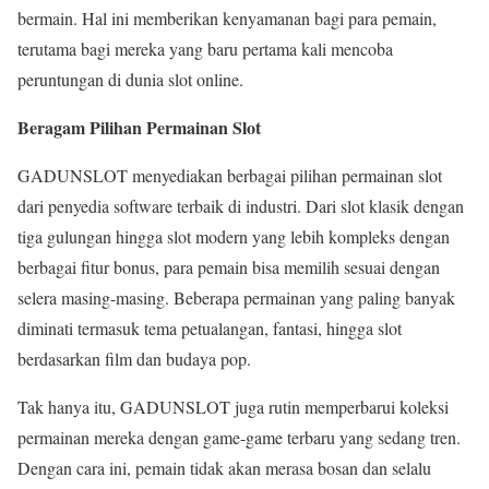
bermain. Hal ini memberikan kenyamanan bagi para pemain,
terutama bagi mereka yang baru pertama kali mencoba
peruntungan di dunia slot online.
Beragam Pilihan Permainan Slot
GADUNSLOT menyediakan berbagai pilihan permainan slot
dari penyedia software terbaik di industri. Dari slot klasik dengan
tiga gulungan hingga slot modern yang lebih kompleks dengan
berbagai fitur bonus, para pemain bisa memilih sesuai dengan
selera masing-masing. Beberapa permainan yang paling banyak
diminati termasuk tema petualangan, fantasi, hingga slot
berdasarkan film dan budaya pop.
Tak hanya itu, GADUNSLOT juga rutin memperbarui koleksi
permainan mereka dengan game-game terbaru yang sedang tren.
Dengan cara ini, pemain tidak akan merasa bosan dan selalu