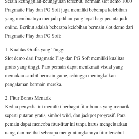
Selain keunggulan-keunggulan tersebut, bermain slot demo 1000
Pragmatic Play dan PG Soft juga memiliki beberapa kelebihan
yang membuatnya menjadi pilihan yang tepat bagi pecinta judi
online. Berikut adalah beberapa kelebihan bermain slot demo dari
Pragmatic Play dan PG Soft:
1. Kualitas Grafis yang Tinggi
Slot demo dari Pragmatic Play dan PG Soft memiliki kualitas
grafis yang tinggi. Para pemain dapat menikmati visual yang
memukau sambil bermain game, sehingga meningkatkan
pengalaman bermain mereka.
2. Fitur Bonus Menarik
Kedua penyedia ini memiliki berbagai fitur bonus yang menarik,
seperti putaran gratis, simbol wild, dan jackpot progresif. Para
pemain dapat mencoba fitur-fitur ini tanpa harus mengeluarkan
uang, dan melihat seberapa menguntungkannya fitur tersebut.