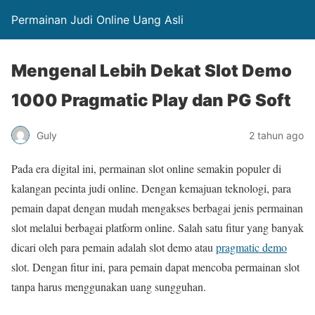
Permainan Judi Online Uang Asli
Mengenal Lebih Dekat Slot Demo
1000 Pragmatic Play dan PG Soft
Guly
2 tahun ago
Pada era digital ini, permainan slot online semakin populer di
kalangan pecinta judi online. Dengan kemajuan teknologi, para
pemain dapat dengan mudah mengakses berbagai jenis permainan
slot melalui berbagai platform online. Salah satu fitur yang banyak
dicari oleh para pemain adalah slot demo atau
pragmatic demo
slot. Dengan fitur ini, para pemain dapat mencoba permainan slot
tanpa harus menggunakan uang sungguhan.