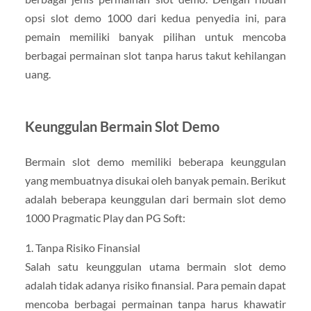
opsi slot demo 1000 dari kedua penyedia ini, para
pemain memiliki banyak pilihan untuk mencoba
berbagai permainan slot tanpa harus takut kehilangan
uang.
Keunggulan Bermain Slot Demo
Bermain slot demo memiliki beberapa keunggulan
yang membuatnya disukai oleh banyak pemain. Berikut
adalah beberapa keunggulan dari bermain slot demo
1000 Pragmatic Play dan PG Soft:
1. Tanpa Risiko Finansial
Salah satu keunggulan utama bermain slot demo
adalah tidak adanya risiko finansial. Para pemain dapat
mencoba berbagai permainan tanpa harus khawatir