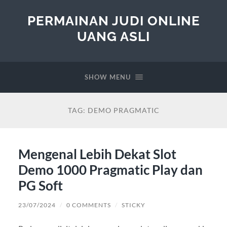
PERMAINAN JUDI ONLINE
UANG ASLI
SHOW MENU
TAG:
DEMO PRAGMATIC
Mengenal Lebih Dekat Slot
Demo 1000 Pragmatic Play dan
PG Soft
23/07/2024
/
0 COMMENTS
/
STICKY