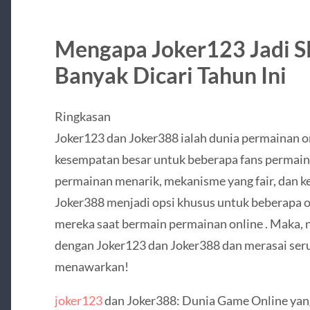
Mengapa Joker123 Jadi Sl
Banyak Dicari Tahun Ini
Ringkasan
Joker123 dan Joker388 ialah dunia permainan o
kesempatan besar untuk beberapa fans permai
permainan menarik, mekanisme yang fair, dan k
Joker388 menjadi opsi khusus untuk beberapa o
mereka saat bermain permainan online . Maka, 
dengan Joker123 dan Joker388 dan merasai ser
menawarkan!
joker123
dan Joker388: Dunia Game Online ya