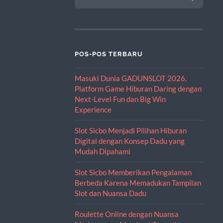
POS-POS TERBARU
Masuki Dunia GADUNSLOT 2026,
Platform Game Hiburan Daring dengan
Next-Level Fun dan Big Win
Experience
Slot Sicbo Menjadi Pilihan Hiburan
Digital dengan Konsep Dadu yang
Mudah Dipahami
Slot Sicbo Memberikan Pengalaman
Berbeda Karena Memadukan Tampilan
Slot dan Nuansa Dadu
Roulette Online dengan Nuansa