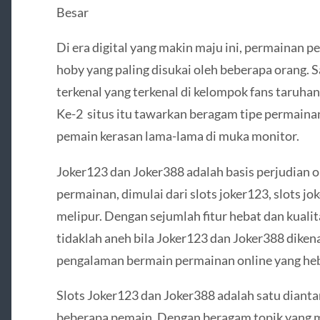
Besar
Di era digital yang makin maju ini, permainan p
hoby yang paling disukai oleh beberapa orang. S
terkenal yang terkenal di kelompok fans taruhan
Ke-2 situs itu tawarkan beragam tipe permain
pemain kerasan lama-lama di muka monitor.
Joker123 dan Joker388 adalah basis perjudian o
permainan, dimulai dari slots joker123, slots j
melipur. Dengan sejumlah fitur hebat dan kuali
tidaklah aneh bila Joker123 dan Joker388 dikena
pengalaman bermain permainan online yang heb
Slots Joker123 dan Joker388 adalah satu dianta
beberapa pemain. Dengan beragam topik yang m