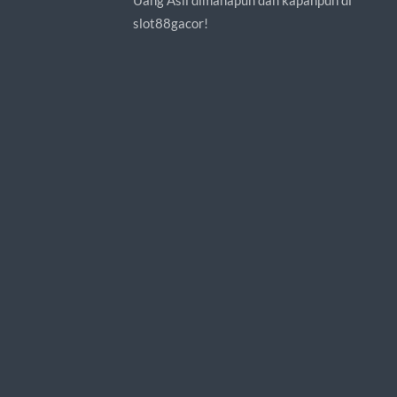
slot88gacor!