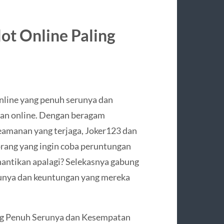
ot Online Paling
nline yang penuh serunya dan
nan online. Dengan beragam
eamanan yang terjaga, Joker123 dan
rang yang ingin coba peruntungan
nantikan apalagi? Selekasnya gabung
unya dan keuntungan yang mereka
ng Penuh Serunya dan Kesempatan