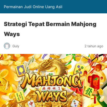
Permainan Judi Online Uang Asli
Strategi Tepat Bermain Mahjong
Ways
Guly
2 tahun ago