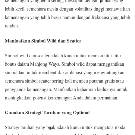
kemenangan yang lebih sering, meskipun dengan jumlah yang
lebih kecil, sementara mesin dengan volatilitas tinggi menawarkan
kemenangan yang lebih besar namun dengan frekuensi yang lebih
rendah.
Manfaatkan Simbol Wild dan Scatter
Simbol wild dan scatter adalah kunci untuk memicu fitur-fitur
bonus dalam Mahjong Ways. Simbol wild dapat menggantikan
simbol lain untuk membentuk kombinasi yang menguntungkan,
sementara simbol scatter sering kali memicu putaran gratis atau
pengganda kemenangan. Manfaatkan kehadiran keduanya untuk
meningkatkan potensi kemenangan Anda dalam permainan.
Gunakan Strategi Taruhan yang Optimal
Strategi taruhan yang bijak adalah kunci untuk mengelola modal