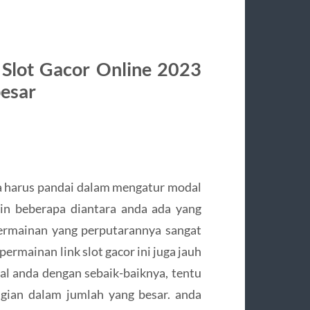
 Slot Gacor Online 2023
besar
nda harus pandai dalam mengatur modal
in beberapa diantara anda ada yang
permainan yang perputarannya sangat
ermainan link slot gacor ini juga jauh
dal anda dengan sebaik-baiknya, tentu
ugian dalam jumlah yang besar. anda