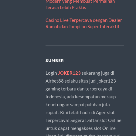
Modern yang Membuat Permainan
Terasa Lebih Praktis
Casino Live Terpercaya dengan Dealer
Ramah dan Tampilan Super Interaktif
SUMBER
Login
JOKER123
sekarang juga di
Airbet88 selaku situs judi joker123
gaming terbaru dan terpercaya di
Indonesia, ada kesempatan meraup
keuntungan sampai puluhan juta
rupiah. Kini telah hadir di Agen slot
Terpercaya! Segera Daftar slot Online
untuk dapat mengakses slot Online
Uang Asli dimanapun dan kapanpun di