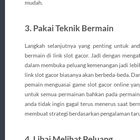
mudah.
3. Pakai Teknik Bermain
Langkah selanjutnya yang penting untuk anda
bermain di link slot gacor. Jadi dengan menga
dalam membuka peluang kemenangan jadi lebih b
link slot gacor biasanya akan berbeda-beda. Dan
pemain menguasai game slot gacor online yan
untuk semua permainan bahkan pada permainan 
anda tidak ingin gagal terus menerus saat ber
membuat strategi berdasarkan pengalaman tar
4. Lihai Melihat Peluang