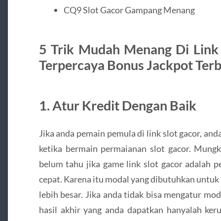
CQ9 Slot Gacor Gampang Menang
5 Trik Mudah Menang Di Link
Terpercaya Bonus Jackpot Ter
1. Atur Kredit Dengan Baik
Jika anda pemain pemula di link slot gacor, a
ketika bermain permaianan slot gacor. Mungk
belum tahu jika game link slot gacor adalah 
cepat. Karena itu modal yang dibutuhkan untuk p
lebih besar. Jika anda tidak bisa mengatur mo
hasil akhir yang anda dapatkan hanyalah ker