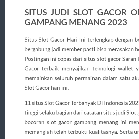
SITUS JUDI SLOT GACOR ON
GAMPANG MENANG 2023
Situs Slot Gacor Hari Ini terlengkap dengan b
bergabung jadi member pasti bisa merasakan berj
Postingan ini copas dari situs slot gacor Sara
Gacor terbaik menyajikan teknologi walle
memainkan seluruh permainan dalam satu akun
Slot Gacor hari ini.
11 situs Slot Gacor Terbanyak Di Indonesia 2023,
tinggi selaku bagian dari catatan situs judi Slo
bocoran slot gacor gampang menang ini memak
memanglah telah terbukti kualitasnya. Serta