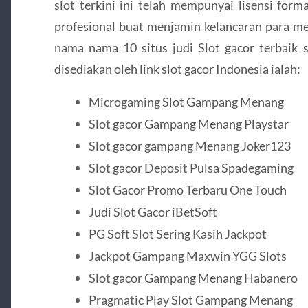
slot terkini ini telah mempunyai lisensi form
profesional buat menjamin kelancaran para m
nama nama 10 situs judi Slot gacor terbaik 
disediakan oleh link slot gacor Indonesia ialah:
Microgaming Slot Gampang Menang
Slot gacor Gampang Menang Playstar
Slot gacor gampang Menang Joker123
Slot gacor Deposit Pulsa Spadegaming
Slot Gacor Promo Terbaru One Touch
Judi Slot Gacor iBetSoft
PG Soft Slot Sering Kasih Jackpot
Jackpot Gampang Maxwin YGG Slots
Slot gacor Gampang Menang Habanero
Pragmatic Play Slot Gampang Menang