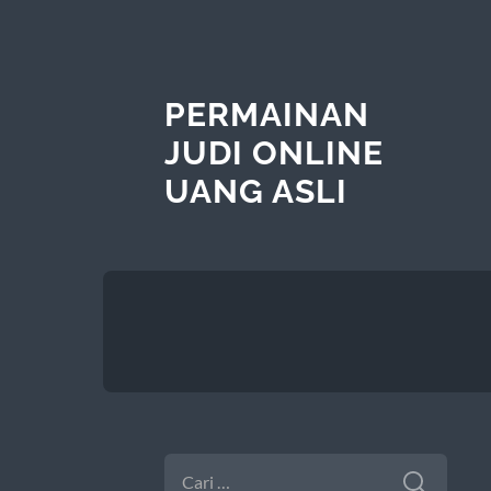
PERMAINAN
JUDI ONLINE
UANG ASLI
CARI
UNTUK: