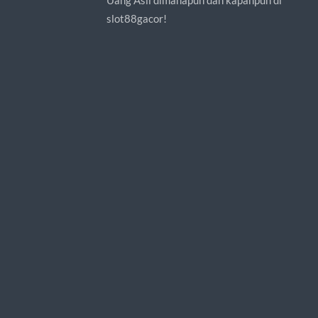
slot88gacor!