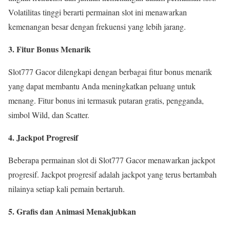
Volatilitas tinggi berarti permainan slot ini menawarkan
kemenangan besar dengan frekuensi yang lebih jarang.
3. Fitur Bonus Menarik
Slot777 Gacor dilengkapi dengan berbagai fitur bonus menarik
yang dapat membantu Anda meningkatkan peluang untuk
menang. Fitur bonus ini termasuk putaran gratis, pengganda,
simbol Wild, dan Scatter.
4. Jackpot Progresif
Beberapa permainan slot di Slot777 Gacor menawarkan jackpot
progresif. Jackpot progresif adalah jackpot yang terus bertambah
nilainya setiap kali pemain bertaruh.
5. Grafis dan Animasi Menakjubkan