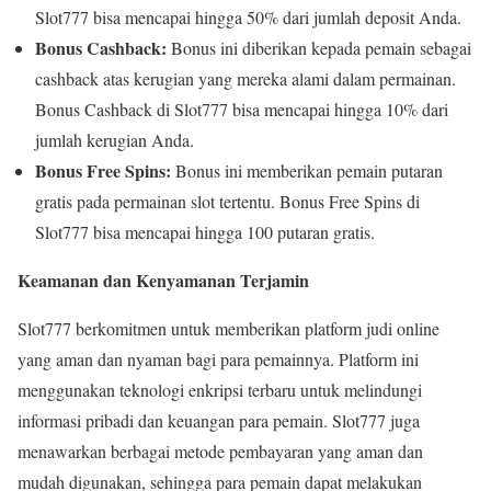
Slot777 bisa mencapai hingga 50% dari jumlah deposit Anda.
Bonus Cashback:
Bonus ini diberikan kepada pemain sebagai
cashback atas kerugian yang mereka alami dalam permainan.
Bonus Cashback di Slot777 bisa mencapai hingga 10% dari
jumlah kerugian Anda.
Bonus Free Spins:
Bonus ini memberikan pemain putaran
gratis pada permainan slot tertentu. Bonus Free Spins di
Slot777 bisa mencapai hingga 100 putaran gratis.
Keamanan dan Kenyamanan Terjamin
Slot777 berkomitmen untuk memberikan platform judi online
yang aman dan nyaman bagi para pemainnya. Platform ini
menggunakan teknologi enkripsi terbaru untuk melindungi
informasi pribadi dan keuangan para pemain. Slot777 juga
menawarkan berbagai metode pembayaran yang aman dan
mudah digunakan, sehingga para pemain dapat melakukan