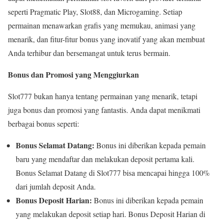
seperti Pragmatic Play, Slot88, dan Microgaming. Setiap
permainan menawarkan grafis yang memukau, animasi yang
menarik, dan fitur-fitur bonus yang inovatif yang akan membuat
Anda terhibur dan bersemangat untuk terus bermain.
Bonus dan Promosi yang Menggiurkan
Slot777 bukan hanya tentang permainan yang menarik, tetapi
juga bonus dan promosi yang fantastis. Anda dapat menikmati
berbagai bonus seperti:
Bonus Selamat Datang:
Bonus ini diberikan kepada pemain
baru yang mendaftar dan melakukan deposit pertama kali.
Bonus Selamat Datang di Slot777 bisa mencapai hingga 100%
dari jumlah deposit Anda.
Bonus Deposit Harian:
Bonus ini diberikan kepada pemain
yang melakukan deposit setiap hari. Bonus Deposit Harian di