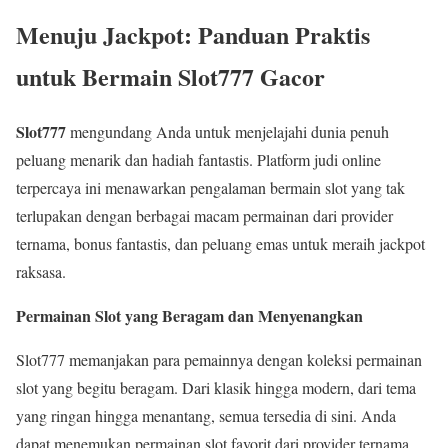
Menuju Jackpot: Panduan Praktis
untuk Bermain Slot777 Gacor
Slot777
mengundang Anda untuk menjelajahi dunia penuh
peluang menarik dan hadiah fantastis. Platform judi online
terpercaya ini menawarkan pengalaman bermain slot yang tak
terlupakan dengan berbagai macam permainan dari provider
ternama, bonus fantastis, dan peluang emas untuk meraih jackpot
raksasa.
Permainan Slot yang Beragam dan Menyenangkan
Slot777 memanjakan para pemainnya dengan koleksi permainan
slot yang begitu beragam. Dari klasik hingga modern, dari tema
yang ringan hingga menantang, semua tersedia di sini. Anda
dapat menemukan permainan slot favorit dari provider ternama