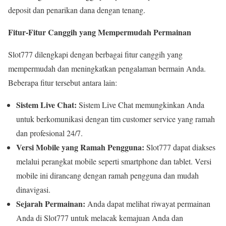
deposit dan penarikan dana dengan tenang.
Fitur-Fitur Canggih yang Mempermudah Permainan
Slot777 dilengkapi dengan berbagai fitur canggih yang
mempermudah dan meningkatkan pengalaman bermain Anda.
Beberapa fitur tersebut antara lain:
Sistem Live Chat:
Sistem Live Chat memungkinkan Anda
untuk berkomunikasi dengan tim customer service yang ramah
dan profesional 24/7.
Versi Mobile yang Ramah Pengguna:
Slot777 dapat diakses
melalui perangkat mobile seperti smartphone dan tablet. Versi
mobile ini dirancang dengan ramah pengguna dan mudah
dinavigasi.
Sejarah Permainan:
Anda dapat melihat riwayat permainan
Anda di Slot777 untuk melacak kemajuan Anda dan