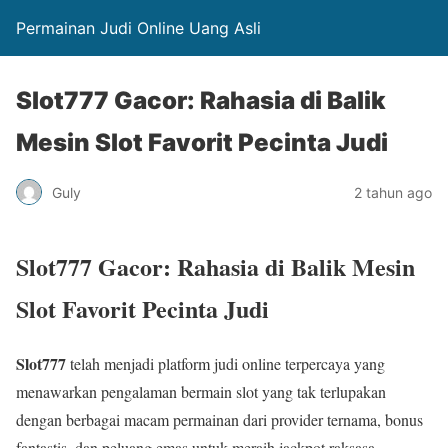
Permainan Judi Online Uang Asli
Slot777 Gacor: Rahasia di Balik
Mesin Slot Favorit Pecinta Judi
Guly
2 tahun ago
Slot777 Gacor: Rahasia di Balik Mesin
Slot Favorit Pecinta Judi
Slot777
telah menjadi platform judi online terpercaya yang
menawarkan pengalaman bermain slot yang tak terlupakan
dengan berbagai macam permainan dari provider ternama, bonus
fantastis, dan peluang emas untuk meraih jackpot raksasa.