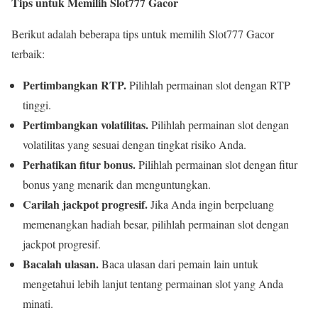
Tips untuk Memilih Slot777 Gacor
Berikut adalah beberapa tips untuk memilih Slot777 Gacor
terbaik:
Pertimbangkan RTP.
Pilihlah permainan slot dengan RTP
tinggi.
Pertimbangkan volatilitas.
Pilihlah permainan slot dengan
volatilitas yang sesuai dengan tingkat risiko Anda.
Perhatikan fitur bonus.
Pilihlah permainan slot dengan fitur
bonus yang menarik dan menguntungkan.
Carilah jackpot progresif.
Jika Anda ingin berpeluang
memenangkan hadiah besar, pilihlah permainan slot dengan
jackpot progresif.
Bacalah ulasan.
Baca ulasan dari pemain lain untuk
mengetahui lebih lanjut tentang permainan slot yang Anda
minati.