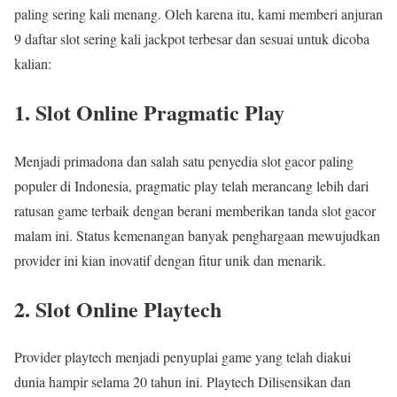
paling sering kali menang. Oleh karena itu, kami memberi anjuran
9 daftar slot sering kali jackpot terbesar dan sesuai untuk dicoba
kalian:
1. Slot Online Pragmatic Play
Menjadi primadona dan salah satu penyedia slot gacor paling
populer di Indonesia, pragmatic play telah merancang lebih dari
ratusan game terbaik dengan berani memberikan tanda slot gacor
malam ini. Status kemenangan banyak penghargaan mewujudkan
provider ini kian inovatif dengan fitur unik dan menarik.
2. Slot Online Playtech
Provider playtech menjadi penyuplai game yang telah diakui
dunia hampir selama 20 tahun ini. Playtech Dilisensikan dan