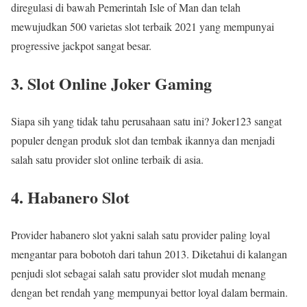
diregulasi di bawah Pemerintah Isle of Man dan telah
mewujudkan 500 varietas slot terbaik 2021 yang mempunyai
progressive jackpot sangat besar.
3. Slot Online Joker Gaming
Siapa sih yang tidak tahu perusahaan satu ini? Joker123 sangat
populer dengan produk slot dan tembak ikannya dan menjadi
salah satu provider slot online terbaik di asia.
4. Habanero Slot
Provider habanero slot yakni salah satu provider paling loyal
mengantar para bobotoh dari tahun 2013. Diketahui di kalangan
penjudi slot sebagai salah satu provider slot mudah menang
dengan bet rendah yang mempunyai bettor loyal dalam bermain.