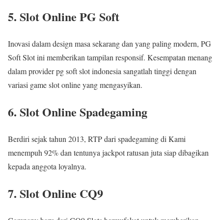
5. Slot Online PG Soft
Inovasi dalam design masa sekarang dan yang paling modern, PG
Soft Slot ini memberikan tampilan responsif. Kesempatan menang
dalam provider pg soft slot indonesia sangatlah tinggi dengan
variasi game slot online yang mengasyikan.
6. Slot Online Spadegaming
Berdiri sejak tahun 2013, RTP dari spadegaming di Kami
menempuh 92% dan tentunya jackpot ratusan juta siap dibagikan
kepada anggota loyalnya.
7. Slot Online CQ9