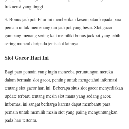
frekuensi yang tinggi.
3. Bonus jackpot: Fitur ini memberikan kesempatan kepada para
pemain untuk memenangkan jackpot yang besar. Slot gacor
gampang menang sering kali memiliki bonus jackpot yang lebih
sering muncul daripada jenis slot lainnya.
Slot Gacor Hari Ini
Bagi para pemain yang ingin mencoba peruntungan mereka
dalam bermain slot gacor, penting untuk mengetahui informasi
tentang slot gacor hari ini. Beberapa situs slot gacor menyediakan
update terbaru tentang mesin slot mana yang sedang gacor.
Informasi ini sangat berharga karena dapat membantu para
pemain untuk memilih mesin slot yang paling menguntungkan
pada hari tertentu.