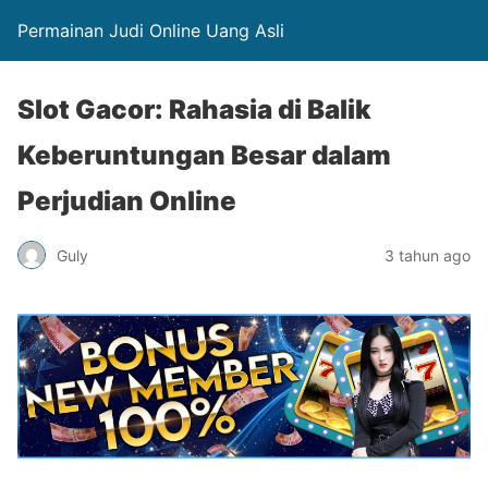
Permainan Judi Online Uang Asli
Slot Gacor: Rahasia di Balik
Keberuntungan Besar dalam
Perjudian Online
Guly
3 tahun ago