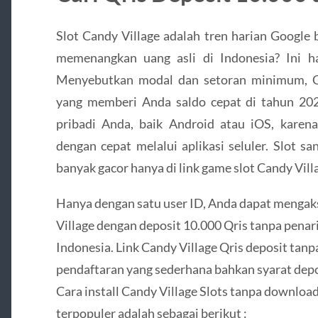
Slot Candy Village adalah tren harian Google
memenangkan uang asli di Indonesia? Ini h
Menyebutkan modal dan setoran minimum, Ca
yang memberi Anda saldo cepat di tahun 202
pribadi Anda, baik Android atau iOS, kare
dengan cepat melalui aplikasi seluler. Slot 
banyak gacor hanya di link game slot Candy Vill
Hanya dengan satu user ID, Anda dapat mengak
Village dengan deposit 10.000 Qris tanpa penar
Indonesia. Link Candy Village Qris deposit tan
pendaftaran yang sederhana bahkan syarat depo
Cara install Candy Village Slots tanpa download
terpopuler adalah sebagai berikut :