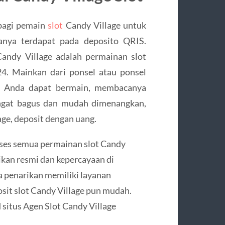
 bagi pemain
slot
Candy Village untuk
anya terdapat pada deposito QRIS.
ndy Village adalah permainan slot
4. Mainkan dari ponsel atau ponsel
na Anda dapat bermain, membacanya
sangat bagus dan mudah dimenangkan,
age, deposit dengan uang.
ses semua permainan slot Candy
ikan resmi dan kepercayaan di
pa penarikan memiliki layanan
sit slot Candy Village pun mudah.
 situs Agen Slot Candy Village