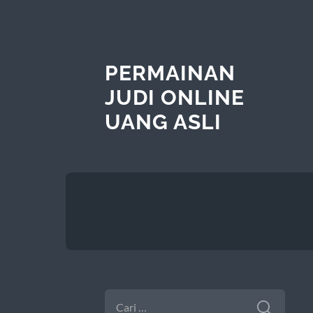
PERMAINAN
JUDI ONLINE
UANG ASLI
CARI
UNTUK: