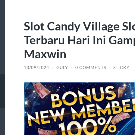
Slot Candy Village Sl
Terbaru Hari Ini Ga
Maxwin
13/09/2024
/
GULY
/
0 COMMENTS
/
STICKY