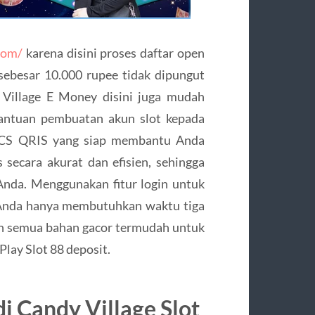
com/
karena disini proses daftar open
sebesar 10.000 rupee tidak dipungut
 Village E Money disini juga mudah
bantuan pembuatan akun slot kepada
00 CS QRIS yang siap membantu Anda
 secara akurat dan efisien, sehingga
Anda. Menggunakan fitur login untuk
s Anda hanya membutuhkan waktu tiga
an semua bahan gacor termudah untuk
lay Slot 88 deposit.
i Candy Village Slot