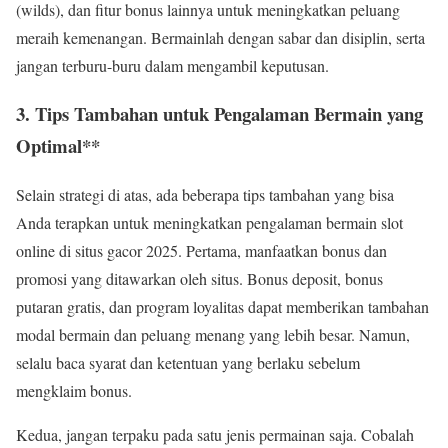
(wilds), dan fitur bonus lainnya untuk meningkatkan peluang
meraih kemenangan. Bermainlah dengan sabar dan disiplin, serta
jangan terburu-buru dalam mengambil keputusan.
3. Tips Tambahan untuk Pengalaman Bermain yang
Optimal**
Selain strategi di atas, ada beberapa tips tambahan yang bisa
Anda terapkan untuk meningkatkan pengalaman bermain slot
online di situs gacor 2025. Pertama, manfaatkan bonus dan
promosi yang ditawarkan oleh situs. Bonus deposit, bonus
putaran gratis, dan program loyalitas dapat memberikan tambahan
modal bermain dan peluang menang yang lebih besar. Namun,
selalu baca syarat dan ketentuan yang berlaku sebelum
mengklaim bonus.
Kedua, jangan terpaku pada satu jenis permainan saja. Cobalah