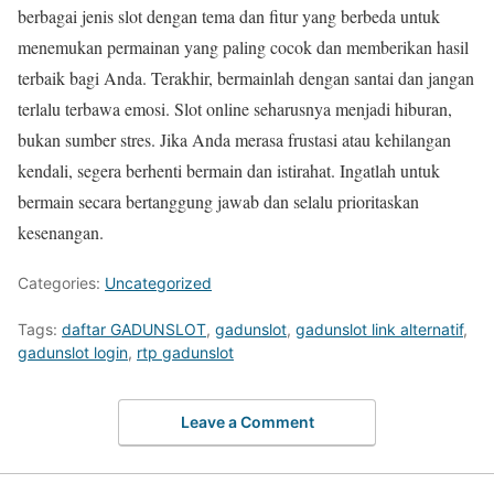
berbagai jenis slot dengan tema dan fitur yang berbeda untuk
menemukan permainan yang paling cocok dan memberikan hasil
terbaik bagi Anda. Terakhir, bermainlah dengan santai dan jangan
terlalu terbawa emosi. Slot online seharusnya menjadi hiburan,
bukan sumber stres. Jika Anda merasa frustasi atau kehilangan
kendali, segera berhenti bermain dan istirahat. Ingatlah untuk
bermain secara bertanggung jawab dan selalu prioritaskan
kesenangan.
Categories:
Uncategorized
Tags:
daftar GADUNSLOT
,
gadunslot
,
gadunslot link alternatif
,
gadunslot login
,
rtp gadunslot
Leave a Comment