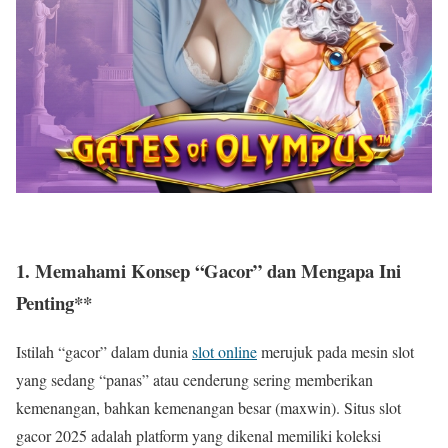
1. Memahami Konsep “Gacor” dan Mengapa Ini
Penting**
Istilah “gacor” dalam dunia
slot online
merujuk pada mesin slot
yang sedang “panas” atau cenderung sering memberikan
kemenangan, bahkan kemenangan besar (maxwin). Situs slot
gacor 2025 adalah platform yang dikenal memiliki koleksi