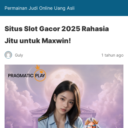
Permainan Judi Online Uang Asli
Situs Slot Gacor 2025 Rahasia
Jitu untuk Maxwin!
Guly
1 tahun ago