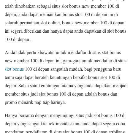
telah dinobatkan sebagai situs slot bonus new member 100 di
depan, anda dapat memainkan bonus slot 100 di depan ini di
seluruh permainan slot online, bonus new member 100 di depan
ini segera diberikan dan hanya dapat anda dapatkan di slot bonus
100 di depan .
Anda tidak perlu khawatir, untuk mendaftar di situs slot bonus
new member 100 di depan ini, gara-gara untuk mendaftar di situs
slot bonus
100 di depan sangatlah mudah, bagi pengguna baru
tentu saja dapat beroleh keuntungan bersifat bonus slot 100 di
depan. Salah satu keuntungan utama yang anda dapatkan menjadi
member situs judi slot bonus 100 di depan adalah bonus dan
promo menarik tiap-tiap harinya.
Hanya bersama dengan mengunjungi situs judi slot bonus 100 di
depan yang sangat kita rekomendasikan, anda dapat segera coba
mendaftar, pendaftaran di situs slot bonus 100 di depan terbilang