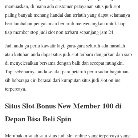
memuaskan, di mana ada customer pelayanan situs judi slot
paling banyak menang handal dan terlatih yang dapat selamanya
beri tambahan pengalaman bertaruh menyenangkan untuk tiap-
tiap member stop judi slot non terbaru sepanjang jam 24.
Jadi anda ga perlu kawatir lagi, gara-gara seluruh ada masalah
atau keluhan anda dapat situs judi slot terbaru dengarkan dan siap
di menyelesaikan bersama dengan baik dan secepat mungkin.
Tapi sebenarnya anda selaku para petaruh perlu sadar bagaimana
sih beberapa ciri berasal dari kumpulan situs judi slot online
terpercaya.
Situs Slot Bonus New Member 100 di
Depan Bisa Beli Spin
Merupakan salah satu situs judi slot online yang terpercaya yang