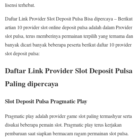
lisensi terhebat.
Daftar Link Provider Slot Deposit Pulsa Bisa dipercaya – Berikut
artian 10 provider slot online deposit pulsa adalah dalam Provider
slot pulsa, terus memberinya permainan terpilih yang ternama dan
banyak dicari banyak beberapa peserta berikut daftar 10 provider
slot deposit pulsa:
Daftar Link Provider Slot Deposit Pulsa
Paling dipercaya
Slot Deposit Pulsa Pragmatic Play
Pragmatic play adalah provider game slot paling termashyur serta
disukai beberapa pemain slot. Pragmatic play terus kerjakan
pembaruan saat siapkan bermacam ragam permainan slot pulsa.