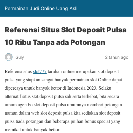
Permainan Judi Online Uang Asli
Referensi Situs Slot Deposit Pulsa
10 Ribu Tanpa ada Potongan
Guly
2 tahun ago
Referensi situs
slot777
taruhan online merupakan slot deposit
pulsa yang siapkan sangat banyak permainan slot Online dapat
dipercaya untuk banyak bettor di Indonesia 2023. Selaku
alternatif situs slot deposit pulsa sah serta terhebat, bila secara
umum agen bo slot deposit pulsa umumnya memberi potongan
namun dalam web slot deposit pulsa kita sediakan slot deposit
pulsa tiada potongan dan beberapa pilihan bonus special yang
memikat untuk banyak bettor.