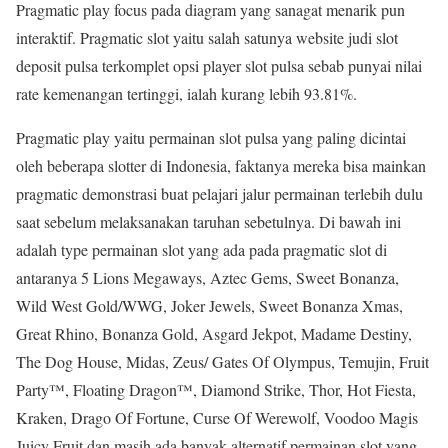
Pragmatic play focus pada diagram yang sanagat menarik pun
interaktif. Pragmatic slot yaitu salah satunya website judi slot
deposit pulsa terkomplet opsi player slot pulsa sebab punyai nilai
rate kemenangan tertinggi, ialah kurang lebih 93.81%.
Pragmatic play yaitu permainan slot pulsa yang paling dicintai
oleh beberapa slotter di Indonesia, faktanya mereka bisa mainkan
pragmatic demonstrasi buat pelajari jalur permainan terlebih dulu
saat sebelum melaksanakan taruhan sebetulnya. Di bawah ini
adalah type permainan slot yang ada pada pragmatic slot di
antaranya 5 Lions Megaways, Aztec Gems, Sweet Bonanza,
Wild West Gold/WWG, Joker Jewels, Sweet Bonanza Xmas,
Great Rhino, Bonanza Gold, Asgard Jekpot, Madame Destiny,
The Dog House, Midas, Zeus/ Gates Of Olympus, Temujin, Fruit
Party™, Floating Dragon™, Diamond Strike, Thor, Hot Fiesta,
Kraken, Drago Of Fortune, Curse Of Werewolf, Voodoo Magis
Juicy Fruit dan masih ada banyak alternatif permainan slot yang