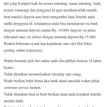
diri yang komplet baik itu nomor rekening, nama rekening, bank,
nomor whatsapp dan pengguna id agar membuat lebih mudah
buat transksi deposit atau buat mengambil dana.Setelah anda
miliki pengguna id, selanjutnya anda bisa mendeposit via bank
dengan minimal deposit cuman Rp. 10.000, deposit via pulsa
telkomsel atau via xl/axis dengan minimal deposit Rp 15.000,
Berikut beberapa syarat dan keputusan situs slot Slot Joker
gaming online terpercaya:
Waktu bermain judi slot online anda diwajibkan berusia 18 tahun
keatas.
Tidak diizinkan memanfaatkan rekening satu orang.
Wajib berikan bukti bisnis jika bank alami masalah waktu pihak
customer service mohon.
Tidak diizinkan buat isi form berikan dana tiada kerjakan transfer
melalui bank.