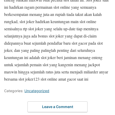
ini hadirkan ragam permainan slot online yang semuanya
berkesempatan menang juta-an rupiah tiada takut akan kalah
rungkad, slot joker hadirkan keuntungan main slot online
semisalnya rtp slot joker yang selalu up-date tiap menitnya
selanjutnya juga ada bonus slot joker yang dapat di-claim
didepannya buat sejumlah pendaftar baru slot gacor pada slot
joker, dan yang paling palinglah penting dari seluruhnya
keuntungan ini adalah slot joker beri jaminan menang enteng
untuk sejumlah pemain slot yang kangenin menang jackpot
maxwin hingga sejumlah ratus juta serta menjadi miliarder anyar
bersama slot joker123 slot online amat gacor saat ini
Categories:
Uncategorized
Leave a Comment