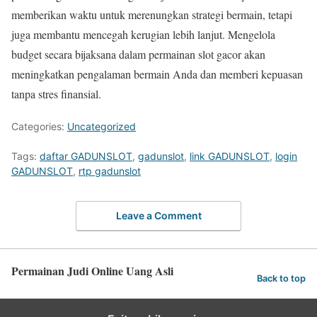
memberikan waktu untuk merenungkan strategi bermain, tetapi
juga membantu mencegah kerugian lebih lanjut. Mengelola
budget secara bijaksana dalam permainan slot gacor akan
meningkatkan pengalaman bermain Anda dan memberi kepuasan
tanpa stres finansial.
Categories:
Uncategorized
Tags:
daftar GADUNSLOT
,
gadunslot
,
link GADUNSLOT
,
login
GADUNSLOT
,
rtp gadunslot
Leave a Comment
Permainan Judi Online Uang Asli
Back to top