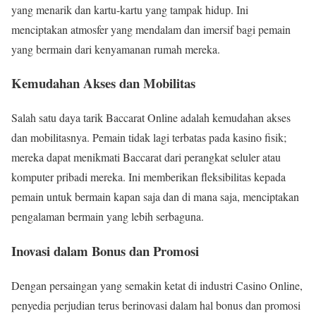
yang menarik dan kartu-kartu yang tampak hidup. Ini
menciptakan atmosfer yang mendalam dan imersif bagi pemain
yang bermain dari kenyamanan rumah mereka.
Kemudahan Akses dan Mobilitas
Salah satu daya tarik Baccarat Online adalah kemudahan akses
dan mobilitasnya. Pemain tidak lagi terbatas pada kasino fisik;
mereka dapat menikmati Baccarat dari perangkat seluler atau
komputer pribadi mereka. Ini memberikan fleksibilitas kepada
pemain untuk bermain kapan saja dan di mana saja, menciptakan
pengalaman bermain yang lebih serbaguna.
Inovasi dalam Bonus dan Promosi
Dengan persaingan yang semakin ketat di industri Casino Online,
penyedia perjudian terus berinovasi dalam hal bonus dan promosi