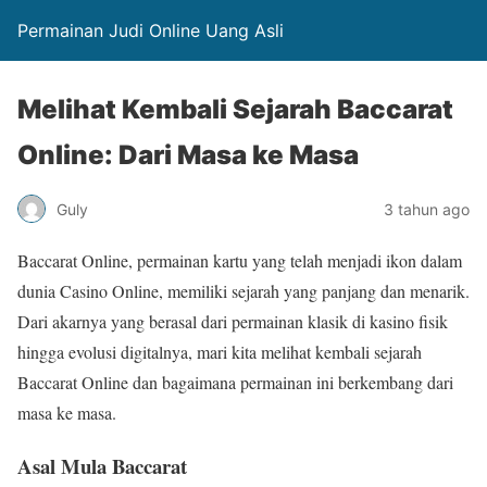
Permainan Judi Online Uang Asli
Melihat Kembali Sejarah Baccarat
Online: Dari Masa ke Masa
Guly
3 tahun ago
Baccarat Online, permainan kartu yang telah menjadi ikon dalam
dunia Casino Online, memiliki sejarah yang panjang dan menarik.
Dari akarnya yang berasal dari permainan klasik di kasino fisik
hingga evolusi digitalnya, mari kita melihat kembali sejarah
Baccarat Online dan bagaimana permainan ini berkembang dari
masa ke masa.
Asal Mula Baccarat