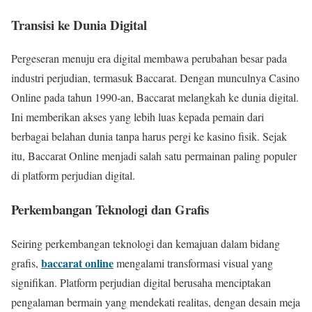
Transisi ke Dunia Digital
Pergeseran menuju era digital membawa perubahan besar pada
industri perjudian, termasuk Baccarat. Dengan munculnya Casino
Online pada tahun 1990-an, Baccarat melangkah ke dunia digital.
Ini memberikan akses yang lebih luas kepada pemain dari
berbagai belahan dunia tanpa harus pergi ke kasino fisik. Sejak
itu, Baccarat Online menjadi salah satu permainan paling populer
di platform perjudian digital.
Perkembangan Teknologi dan Grafis
Seiring perkembangan teknologi dan kemajuan dalam bidang
baccarat online
grafis,
mengalami transformasi visual yang
signifikan. Platform perjudian digital berusaha menciptakan
pengalaman bermain yang mendekati realitas, dengan desain meja