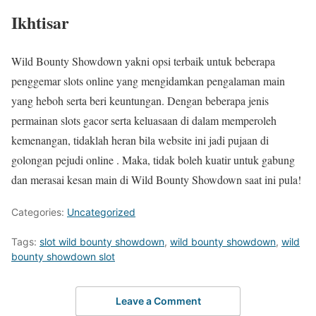
Ikhtisar
Wild Bounty Showdown yakni opsi terbaik untuk beberapa
penggemar slots online yang mengidamkan pengalaman main
yang heboh serta beri keuntungan. Dengan beberapa jenis
permainan slots gacor serta keluasaan di dalam memperoleh
kemenangan, tidaklah heran bila website ini jadi pujaan di
golongan pejudi online . Maka, tidak boleh kuatir untuk gabung
dan merasai kesan main di Wild Bounty Showdown saat ini pula!
Categories:
Uncategorized
Tags:
slot wild bounty showdown
,
wild bounty showdown
,
wild
bounty showdown slot
Leave a Comment