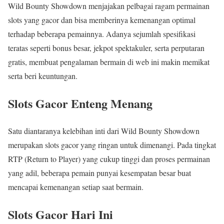
Wild Bounty Showdown menjajakan pelbagai ragam permainan
slots yang gacor dan bisa memberinya kemenangan optimal
terhadap beberapa pemainnya. Adanya sejumlah spesifikasi
teratas seperti bonus besar, jekpot spektakuler, serta perputaran
gratis, membuat pengalaman bermain di web ini makin memikat
serta beri keuntungan.
Slots Gacor Enteng Menang
Satu diantaranya kelebihan inti dari Wild Bounty Showdown
merupakan slots gacor yang ringan untuk dimenangi. Pada tingkat
RTP (Return to Player) yang cukup tinggi dan proses permainan
yang adil, beberapa pemain punyai kesempatan besar buat
mencapai kemenangan setiap saat bermain.
Slots Gacor Hari Ini