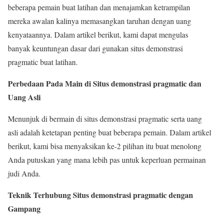
beberapa pemain buat latihan dan menajamkan ketrampilan
mereka awalan kalinya memasangkan taruhan dengan uang
kenyataannya. Dalam artikel berikut, kami dapat mengulas
banyak keuntungan dasar dari gunakan situs demonstrasi
pragmatic buat latihan.
Perbedaan Pada Main di Situs demonstrasi pragmatic dan
Uang Asli
Menunjuk di bermain di situs demonstrasi pragmatic serta uang
asli adalah ketetapan penting buat beberapa pemain. Dalam artikel
berikut, kami bisa menyaksikan ke-2 pilihan itu buat menolong
Anda putuskan yang mana lebih pas untuk keperluan permainan
judi Anda.
Teknik Terhubung Situs demonstrasi pragmatic dengan
Gampang