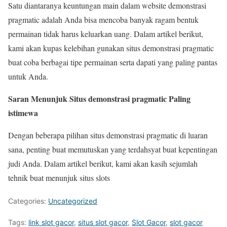
Satu diantaranya keuntungan main dalam website demonstrasi
pragmatic adalah Anda bisa mencoba banyak ragam bentuk
permainan tidak harus keluarkan uang. Dalam artikel berikut,
kami akan kupas kelebihan gunakan situs demonstrasi pragmatic
buat coba berbagai tipe permainan serta dapati yang paling pantas
untuk Anda.
Saran Menunjuk Situs demonstrasi pragmatic Paling
istimewa
Dengan beberapa pilihan situs demonstrasi pragmatic di luaran
sana, penting buat memutuskan yang terdahsyat buat kepentingan
judi Anda. Dalam artikel berikut, kami akan kasih sejumlah
tehnik buat menunjuk situs slots
Categories:
Uncategorized
Tags:
link slot gacor
,
situs slot gacor
,
Slot Gacor
,
slot gacor