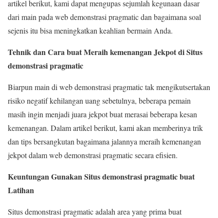
artikel berikut, kami dapat mengupas sejumlah kegunaan dasar
dari main pada web demonstrasi pragmatic dan bagaimana soal
sejenis itu bisa meningkatkan keahlian bermain Anda.
Tehnik dan Cara buat Meraih kemenangan Jekpot di Situs
demonstrasi pragmatic
Biarpun main di web demonstrasi pragmatic tak mengikutsertakan
risiko negatif kehilangan uang sebetulnya, beberapa pemain
masih ingin menjadi juara jekpot buat merasai beberapa kesan
kemenangan. Dalam artikel berikut, kami akan memberinya trik
dan tips bersangkutan bagaimana jalannya meraih kemenangan
jekpot dalam web demonstrasi pragmatic secara efisien.
Keuntungan Gunakan Situs demonstrasi pragmatic buat
Latihan
Situs demonstrasi pragmatic adalah area yang prima buat