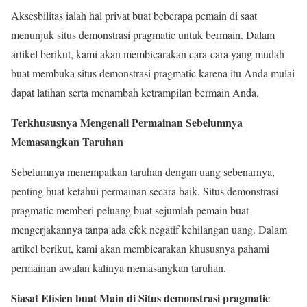
Aksesbilitas ialah hal privat buat beberapa pemain di saat
menunjuk situs demonstrasi pragmatic untuk bermain. Dalam
artikel berikut, kami akan membicarakan cara-cara yang mudah
buat membuka situs demonstrasi pragmatic karena itu Anda mulai
dapat latihan serta menambah ketrampilan bermain Anda.
Terkhususnya Mengenali Permainan Sebelumnya
Memasangkan Taruhan
Sebelumnya menempatkan taruhan dengan uang sebenarnya,
penting buat ketahui permainan secara baik. Situs demonstrasi
pragmatic memberi peluang buat sejumlah pemain buat
mengerjakannya tanpa ada efek negatif kehilangan uang. Dalam
artikel berikut, kami akan membicarakan khususnya pahami
permainan awalan kalinya memasangkan taruhan.
Siasat Efisien buat Main di Situs demonstrasi pragmatic