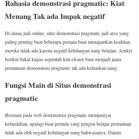
Rahasia demonstrasi pragmatic: Kiat
Menang Tak ada Impak negatif
Di dunia judi online, situs demonstrasi pragmatic jadi area yang
paling penting buat beberapa pemain buat menajamkan keahlian
mereka tidak ada karena negatif kehilangan uang betulan. Artikel
berikut bakal kupas sejumlah kiat efisien buat menjadi juara
permainan demonstrasi pragmatic tak ada keluarkan uang.
Fungsi Main di Situs demonstrasi
pragmatic
Bermain pada web demonstrasi pragmatic mempunyai
kefaedahan, apalagi buat pemula yang pengen belajar permainan
tidak ada efek negatif kehilangan uang bahwasanya. Dalam