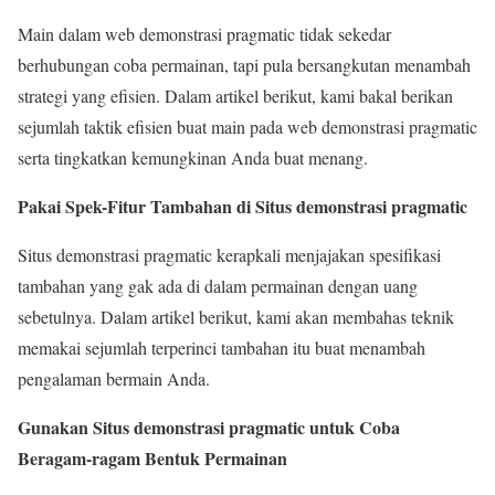
Main dalam web demonstrasi pragmatic tidak sekedar
berhubungan coba permainan, tapi pula bersangkutan menambah
strategi yang efisien. Dalam artikel berikut, kami bakal berikan
sejumlah taktik efisien buat main pada web demonstrasi pragmatic
serta tingkatkan kemungkinan Anda buat menang.
Pakai Spek-Fitur Tambahan di Situs demonstrasi pragmatic
Situs demonstrasi pragmatic kerapkali menjajakan spesifikasi
tambahan yang gak ada di dalam permainan dengan uang
sebetulnya. Dalam artikel berikut, kami akan membahas teknik
memakai sejumlah terperinci tambahan itu buat menambah
pengalaman bermain Anda.
Gunakan Situs demonstrasi pragmatic untuk Coba
Beragam-ragam Bentuk Permainan