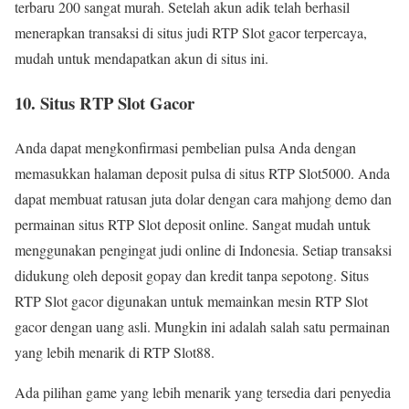
terbaru 200 sangat murah. Setelah akun adik telah berhasil
menerapkan transaksi di situs judi RTP Slot gacor terpercaya,
mudah untuk mendapatkan akun di situs ini.
10. Situs RTP Slot Gacor
Anda dapat mengkonfirmasi pembelian pulsa Anda dengan
memasukkan halaman deposit pulsa di situs RTP Slot5000. Anda
dapat membuat ratusan juta dolar dengan cara mahjong demo dan
permainan situs RTP Slot deposit online. Sangat mudah untuk
menggunakan pengingat judi online di Indonesia. Setiap transaksi
didukung oleh deposit gopay dan kredit tanpa sepotong. Situs
RTP Slot gacor digunakan untuk memainkan mesin RTP Slot
gacor dengan uang asli. Mungkin ini adalah salah satu permainan
yang lebih menarik di RTP Slot88.
Ada pilihan game yang lebih menarik yang tersedia dari penyedia