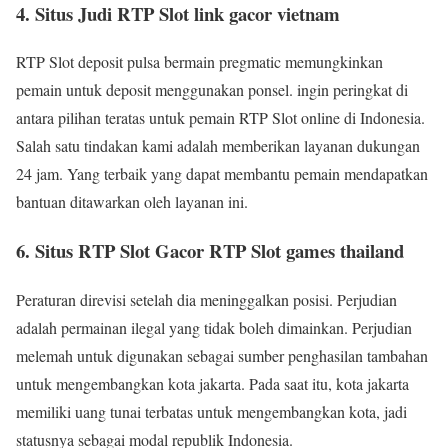
4. Situs Judi RTP Slot link gacor vietnam
RTP Slot deposit pulsa bermain pregmatic memungkinkan
pemain untuk deposit menggunakan ponsel. ingin peringkat di
antara pilihan teratas untuk pemain RTP Slot online di Indonesia.
Salah satu tindakan kami adalah memberikan layanan dukungan
24 jam. Yang terbaik yang dapat membantu pemain mendapatkan
bantuan ditawarkan oleh layanan ini.
6. Situs RTP Slot Gacor RTP Slot games thailand
Peraturan direvisi setelah dia meninggalkan posisi. Perjudian
adalah permainan ilegal yang tidak boleh dimainkan. Perjudian
melemah untuk digunakan sebagai sumber penghasilan tambahan
untuk mengembangkan kota jakarta. Pada saat itu, kota jakarta
memiliki uang tunai terbatas untuk mengembangkan kota, jadi
statusnya sebagai modal republik Indonesia.