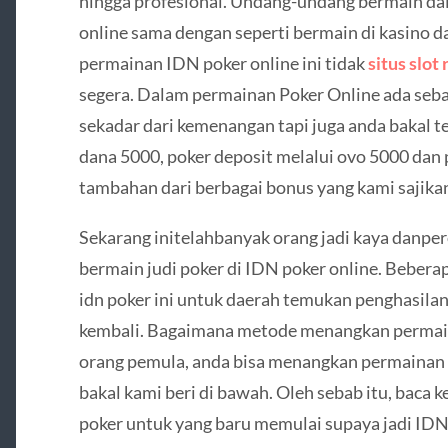
hingga profesional. Undang-undang bermain dal
online sama dengan seperti bermain di kasino
permainan IDN poker online ini tidak
situs slot
segera. Dalam permainan Poker Online ada sebagi
sekadar dari kemenangan tapi juga anda bakal t
dana 5000, poker deposit melalui ovo 5000 dan 
tambahan dari berbagai bonus yang kami sajika
Sekarang initelahbanyak orang jadi kaya danperol
bermain judi poker di IDN poker online. Beber
idn poker ini untuk daerah temukan penghasila
kembali. Bagaimana metode menangkan permaina
orang pemula, anda bisa menangkan permainan i
bakal kami beri di bawah. Oleh sebab itu, baca
poker untuk yang baru memulai supaya jadi IDN 