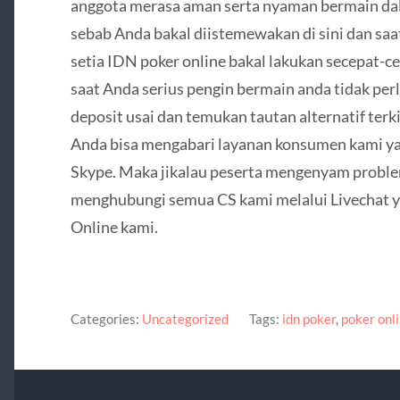
anggota merasa aman serta nyaman bermain dala
sebab Anda bakal diistemewakan di sini dan saa
setia IDN poker online bakal lakukan secepat-
saat Anda serius pengin bermain anda tidak pe
deposit usai dan temukan tautan alternatif terk
Anda bisa mengabari layanan konsumen kami ya
Skype. Maka jikalau peserta mengenyam problem
menghubungi semua CS kami melalui Livechat 
Online kami.
Categories:
Uncategorized
Tags:
idn poker
,
poker onl