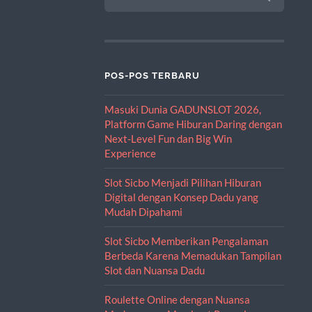
POS-POS TERBARU
Masuki Dunia GADUNSLOT 2026,
Platform Game Hiburan Daring dengan
Next-Level Fun dan Big Win
Experience
Slot Sicbo Menjadi Pilihan Hiburan
Digital dengan Konsep Dadu yang
Mudah Dipahami
Slot Sicbo Memberikan Pengalaman
Berbeda Karena Memadukan Tampilan
Slot dan Nuansa Dadu
Roulette Online dengan Nuansa