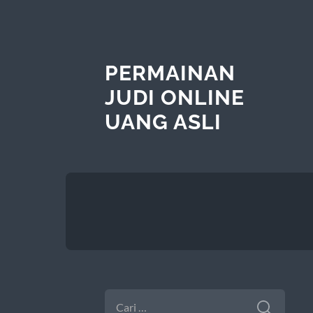
PERMAINAN
JUDI ONLINE
UANG ASLI
CARI
UNTUK: