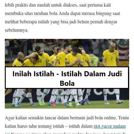
lebih praktis dan mudah untuk diakses, saat pertama kali
membuka situs taruhan bola Anda dapat merasa bingung saat
melihat beberapa istilah yang bisa jadi belum pernah dengar
sebelumnya.
Agar kalian semakin lancar dalam bermain judi bola online, Tentu
kalian harus tahu tentang istilah – istilah dalam
slot gacor malam