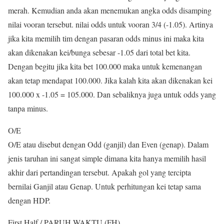
merah. Kemudian anda akan menemukan angka odds disamping
nilai vooran tersebut. nilai odds untuk vooran 3/4 (-1.05). Artinya
jika kita memilih tim dengan pasaran odds minus ini maka kita
akan dikenakan kei/bunga sebesar -1.05 dari total bet kita.
Dengan begitu jika kita bet 100.000 maka untuk kemenangan
akan tetap mendapat 100.000. Jika kalah kita akan dikenakan kei
100.000 x -1.05 = 105.000. Dan sebaliknya juga untuk odds yang
tanpa minus.
O/E
O/E atau disebut dengan Odd (ganjil) dan Even (genap). Dalam
jenis taruhan ini sangat simple dimana kita hanya memilih hasil
akhir dari pertandingan tersebut. Apakah gol yang tercipta
bernilai Ganjil atau Genap. Untuk perhitungan kei tetap sama
dengan HDP.
First Half / PARUH WAKTU (FH)