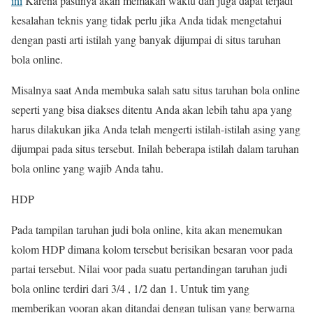
ini
Karena pastinya akan memakan waktu dan juga dapat terjadi
kesalahan teknis yang tidak perlu jika Anda tidak mengetahui
dengan pasti arti istilah yang banyak dijumpai di situs taruhan
bola online.
Misalnya saat Anda membuka salah satu situs taruhan bola online
seperti yang bisa diakses ditentu Anda akan lebih tahu apa yang
harus dilakukan jika Anda telah mengerti istilah-istilah asing yang
dijumpai pada situs tersebut. Inilah beberapa istilah dalam taruhan
bola online yang wajib Anda tahu.
HDP
Pada tampilan taruhan judi bola online, kita akan menemukan
kolom HDP dimana kolom tersebut berisikan besaran voor pada
partai tersebut. Nilai voor pada suatu pertandingan taruhan judi
bola online terdiri dari 3/4 , 1/2 dan 1. Untuk tim yang
memberikan vooran akan ditandai dengan tulisan yang berwarna