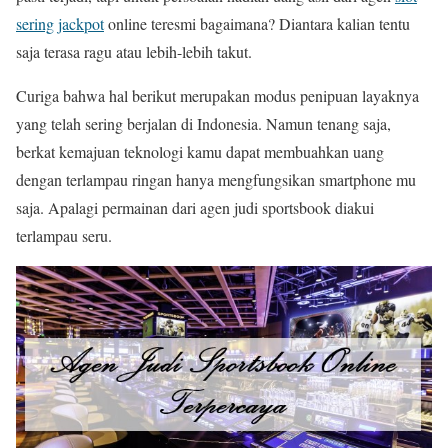
sering jackpot
online teresmi bagaimana? Diantara kalian tentu
saja terasa ragu atau lebih-lebih takut.
Curiga bahwa hal berikut merupakan modus penipuan layaknya
yang telah sering berjalan di Indonesia. Namun tenang saja,
berkat kemajuan teknologi kamu dapat membuahkan uang
dengan terlampau ringan hanya mengfungsikan smartphone mu
saja. Apalagi permainan dari agen judi sportsbook diakui
terlampau seru.