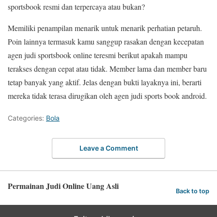
sportsbook resmi dan terpercaya atau bukan?
Memiliki penampilan menarik untuk menarik perhatian petaruh.
Poin lainnya termasuk kamu sanggup rasakan dengan kecepatan
agen judi sportsbook online teresmi berikut apakah mampu
terakses dengan cepat atau tidak. Member lama dan member baru
tetap banyak yang aktif. Jelas dengan bukti layaknya ini, berarti
mereka tidak terasa dirugikan oleh agen judi sports book android.
Categories:
Bola
Leave a Comment
Permainan Judi Online Uang Asli
Back to top