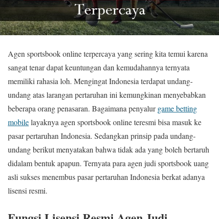
Agen sportsbook online terpercaya yang sering kita temui karena
sangat tenar dapat keuntungan dan kemudahannya ternyata
memiliki rahasia loh. Mengingat Indonesia terdapat undang-
undang atas larangan pertaruhan ini kemungkinan menyebabkan
beberapa orang penasaran. Bagaimana penyalur
game betting
mobile
layaknya agen sportsbook online teresmi bisa masuk ke
pasar pertaruhan Indonesia. Sedangkan prinsip pada undang-
undang berikut menyatakan bahwa tidak ada yang boleh bertaruh
didalam bentuk apapun. Ternyata para agen judi sportsbook uang
asli sukses menembus pasar pertaruhan Indonesia berkat adanya
lisensi resmi.
Fungsi Lisensi Resmi Agen Judi