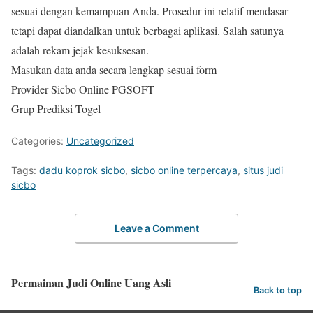
sesuai dengan kemampuan Anda. Prosedur ini relatif mendasar
tetapi dapat diandalkan untuk berbagai aplikasi. Salah satunya
adalah rekam jejak kesuksesan.
Masukan data anda secara lengkap sesuai form
Provider Sicbo Online PGSOFT
Grup Prediksi Togel
Categories:
Uncategorized
Tags:
dadu koprok sicbo
,
sicbo online terpercaya
,
situs judi
sicbo
Leave a Comment
Permainan Judi Online Uang Asli
Back to top