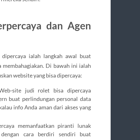
Terpercaya dan Agen
 dipercaya ialah langkah awal buat
 membahagiakan. Di bawah ini ialah
kan website yang bisa dipercaya:
eb-site judi rolet bisa dipercaya
rn buat perlindungan personal data
kalau info Anda aman dari akses yang
rcaya memanfaatkan piranti lunak
dengan cara berdiri sendiri buat