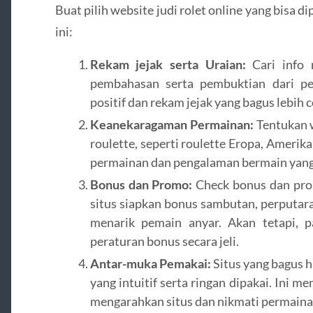
Buat pilih website judi rolet online yang bisa di
ini:
Rekam jejak serta Uraian:
Cari info 
pembahasan serta pembuktian dari pem
positif dan rekam jejak yang bagus lebih 
Keanekaragaman Permainan:
Tentukan 
roulette, seperti roulette Eropa, Amerik
permainan dan pengalaman bermain yang
Bonus dan Promo:
Check bonus dan prom
situs siapkan bonus sambutan, perputara
menarik pemain anyar. Akan tetapi, p
peraturan bonus secara jeli.
Antar-muka Pemakai:
Situs yang bagus 
yang intuitif serta ringan dipakai. Ini m
mengarahkan situs dan nikmati permainan