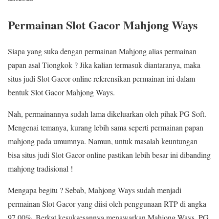
Permainan Slot Gacor Mahjong Ways
Siapa yang suka dengan permainan Mahjong alias permainan
papan asal Tiongkok ? Jika kalian termasuk diantaranya, maka
situs judi Slot Gacor online referensikan permainan ini dalam
bentuk Slot Gacor Mahjong Ways.
Nah, permainannya sudah lama dikeluarkan oleh pihak PG Soft.
Mengenai temanya, kurang lebih sama seperti permainan papan
mahjong pada umumnya. Namun, untuk masalah keuntungan
bisa situs judi Slot Gacor online pastikan lebih besar ini dibanding
mahjong tradisional !
Mengapa begitu ? Sebab, Mahjong Ways sudah menjadi
permainan Slot Gacor yang diisi oleh penggunaan RTP di angka
97.00%. Berkat kesuksesannya menawarkan Mahjong Ways, PG