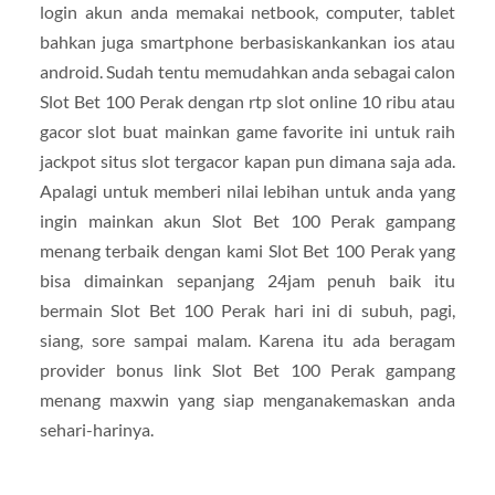
login akun anda memakai netbook, computer, tablet
bahkan juga smartphone berbasiskankankan ios atau
android. Sudah tentu memudahkan anda sebagai calon
Slot Bet 100 Perak dengan rtp slot online 10 ribu atau
gacor slot buat mainkan game favorite ini untuk raih
jackpot situs slot tergacor kapan pun dimana saja ada.
Apalagi untuk memberi nilai lebihan untuk anda yang
ingin mainkan akun Slot Bet 100 Perak gampang
menang terbaik dengan kami Slot Bet 100 Perak yang
bisa dimainkan sepanjang 24jam penuh baik itu
bermain Slot Bet 100 Perak hari ini di subuh, pagi,
siang, sore sampai malam. Karena itu ada beragam
provider bonus link Slot Bet 100 Perak gampang
menang maxwin yang siap menganakemaskan anda
sehari-harinya.