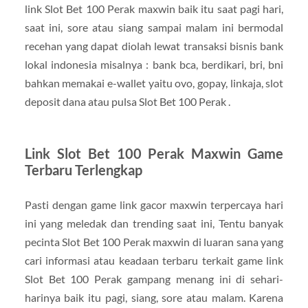
link Slot Bet 100 Perak maxwin baik itu saat pagi hari,
saat ini, sore atau siang sampai malam ini bermodal
recehan yang dapat diolah lewat transaksi bisnis bank
lokal indonesia misalnya : bank bca, berdikari, bri, bni
bahkan memakai e-wallet yaitu ovo, gopay, linkaja, slot
deposit dana atau pulsa Slot Bet 100 Perak .
Link Slot Bet 100 Perak Maxwin Game
Terbaru Terlengkap
Pasti dengan game link gacor maxwin terpercaya hari
ini yang meledak dan trending saat ini, Tentu banyak
pecinta Slot Bet 100 Perak maxwin di luaran sana yang
cari informasi atau keadaan terbaru terkait game link
Slot Bet 100 Perak gampang menang ini di sehari-
harinya baik itu pagi, siang, sore atau malam. Karena