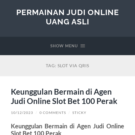
PERMAINAN JUDI ONLINE
UANG ASLI
SHOW MENU
TAG:
SLOT VIA QRIS
Keunggulan Bermain di Agen
Judi Online Slot Bet 100 Perak
10/12/2023
/
0 COMMENTS
/
STICKY
Keunggulan Bermain di Agen Judi Online
Slot Bet 100 Perak