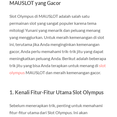
MAUSLOT yang Gacor
Slot Olympus di MAUSLOT adalah salah satu
permainan slot yang sangat populer karena tema
mitologi Yunani yang menarik dan peluang menang
yang menggiurkan. Untuk meraih kemenangan di slot
ini, terutama jika Anda menginginkan kemenangan
gacor, Anda perlu memahami trik-trik jitu yang dapat
meningkatkan peluang Anda. Berikut adalah beberapa
trik jitu yang bisa Anda terapkan untuk menang di
slot
olympus
MAUSLOT dan meraih kemenangan gacor.
1.
Kenali Fitur-Fitur Utama Slot Olympus
Sebelum menerapkan trik, penting untuk memahami
fitur-fitur utama dari Slot Olympus. Ini akan