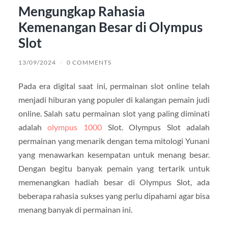
Mengungkap Rahasia
Kemenangan Besar di Olympus
Slot
13/09/2024
/
0 COMMENTS
Pada era digital saat ini, permainan slot online telah
menjadi hiburan yang populer di kalangan pemain judi
online. Salah satu permainan slot yang paling diminati
adalah
olympus 1000
Slot. Olympus Slot adalah
permainan yang menarik dengan tema mitologi Yunani
yang menawarkan kesempatan untuk menang besar.
Dengan begitu banyak pemain yang tertarik untuk
memenangkan hadiah besar di Olympus Slot, ada
beberapa rahasia sukses yang perlu dipahami agar bisa
menang banyak di permainan ini.