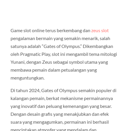
Game slot online terus berkembang dan
zeus slot
pengalaman bermain yang semakin menarik, salah
satunya adalah “Gates of Olympus.” Dikembangkan
oleh Pragmatic Play, slot ini mengambil tema mitologi
Yunani, dengan Zeus sebagai symbol utama yang
membawa pemain dalam petualangan yang
menguntungkan.
Di tahun 2024, Gates of Olympus semakin populer di
kalangan pemain, berkat mekanisme permainannya
yang inovatif dan peluang kemenangan yang besar.
Dengan desain grafis yang menakjubkan dan efek
suara yang mengagumkan, permainan ini berhasil
menciptakan atmosfer yang mendalam dan