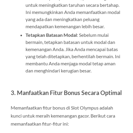
untuk meningkatkan taruhan secara bertahap.
Ini memungkinkan Anda memanfaatkan modal
yang ada dan meningkatkan peluang
mendapatkan kemenangan lebih besar.
Tetapkan Batasan Modal
: Sebelum mulai
bermain, tetapkan batasan untuk modal dan
kemenangan Anda. Jika Anda mencapai batas
yang telah ditetapkan, berhentilah bermain. Ini
membantu Anda menjaga modal tetap aman
dan menghindari kerugian besar.
3.
Manfaatkan Fitur Bonus Secara Optimal
Memanfaatkan fitur bonus di Slot Olympus adalah
kunci untuk meraih kemenangan gacor. Berikut cara
memanfaatkan fitur-fitur ini: