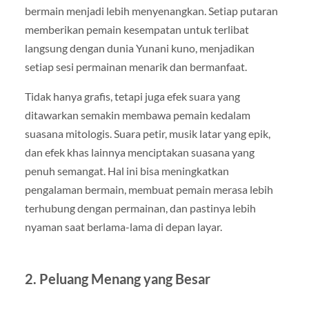
bermain menjadi lebih menyenangkan. Setiap putaran
memberikan pemain kesempatan untuk terlibat
langsung dengan dunia Yunani kuno, menjadikan
setiap sesi permainan menarik dan bermanfaat.
Tidak hanya grafis, tetapi juga efek suara yang
ditawarkan semakin membawa pemain kedalam
suasana mitologis. Suara petir, musik latar yang epik,
dan efek khas lainnya menciptakan suasana yang
penuh semangat. Hal ini bisa meningkatkan
pengalaman bermain, membuat pemain merasa lebih
terhubung dengan permainan, dan pastinya lebih
nyaman saat berlama-lama di depan layar.
2. Peluang Menang yang Besar