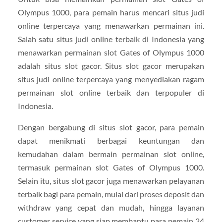
Olympus 1000, para pemain harus mencari situs judi
online terpercaya yang menawarkan permainan ini.
Salah satu situs judi online terbaik di Indonesia yang
menawarkan permainan slot Gates of Olympus 1000
adalah situs slot gacor. Situs slot gacor merupakan
situs judi online terpercaya yang menyediakan ragam
permainan slot online terbaik dan terpopuler di
Indonesia.
Dengan bergabung di situs slot gacor, para pemain
dapat menikmati berbagai keuntungan dan
kemudahan dalam bermain permainan slot online,
termasuk permainan slot Gates of Olympus 1000.
Selain itu, situs slot gacor juga menawarkan pelayanan
terbaik bagi para pemain, mulai dari proses deposit dan
withdraw yang cepat dan mudah, hingga layanan
customer service yang siap membantu para pemain 24