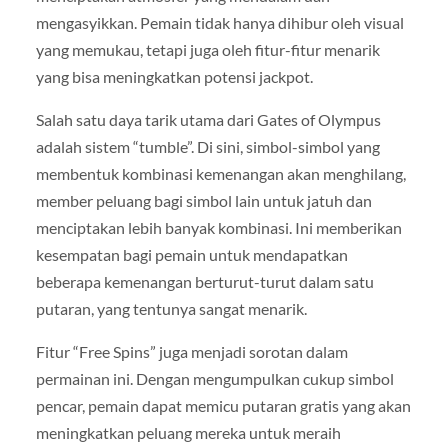
mengasyikkan. Pemain tidak hanya dihibur oleh visual
yang memukau, tetapi juga oleh fitur-fitur menarik
yang bisa meningkatkan potensi jackpot.
Salah satu daya tarik utama dari Gates of Olympus
adalah sistem “tumble”. Di sini, simbol-simbol yang
membentuk kombinasi kemenangan akan menghilang,
member peluang bagi simbol lain untuk jatuh dan
menciptakan lebih banyak kombinasi. Ini memberikan
kesempatan bagi pemain untuk mendapatkan
beberapa kemenangan berturut-turut dalam satu
putaran, yang tentunya sangat menarik.
Fitur “Free Spins” juga menjadi sorotan dalam
permainan ini. Dengan mengumpulkan cukup simbol
pencar, pemain dapat memicu putaran gratis yang akan
meningkatkan peluang mereka untuk meraih