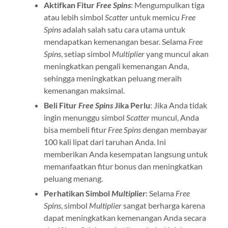
Aktifkan Fitur
Free Spins
: Mengumpulkan tiga
atau lebih simbol
Scatter
untuk memicu
Free
Spins
adalah salah satu cara utama untuk
mendapatkan kemenangan besar. Selama
Free
Spins
, setiap simbol
Multiplier
yang muncul akan
meningkatkan pengali kemenangan Anda,
sehingga meningkatkan peluang meraih
kemenangan maksimal.
Beli Fitur
Free Spins
Jika Perlu
: Jika Anda tidak
ingin menunggu simbol
Scatter
muncul, Anda
bisa membeli fitur
Free Spins
dengan membayar
100 kali lipat dari taruhan Anda. Ini
memberikan Anda kesempatan langsung untuk
memanfaatkan fitur bonus dan meningkatkan
peluang menang.
Perhatikan Simbol
Multiplier
: Selama
Free
Spins
, simbol
Multiplier
sangat berharga karena
dapat meningkatkan kemenangan Anda secara