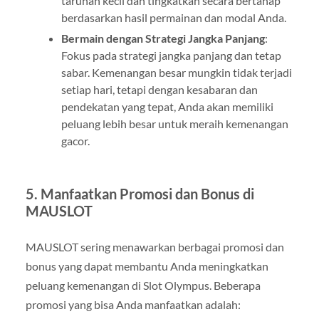
taruhan kecil dan tingkatkan secara bertahap
berdasarkan hasil permainan dan modal Anda.
Bermain dengan Strategi Jangka Panjang
:
Fokus pada strategi jangka panjang dan tetap
sabar. Kemenangan besar mungkin tidak terjadi
setiap hari, tetapi dengan kesabaran dan
pendekatan yang tepat, Anda akan memiliki
peluang lebih besar untuk meraih kemenangan
gacor.
5.
Manfaatkan Promosi dan Bonus di
MAUSLOT
MAUSLOT sering menawarkan berbagai promosi dan
bonus yang dapat membantu Anda meningkatkan
peluang kemenangan di Slot Olympus. Beberapa
promosi yang bisa Anda manfaatkan adalah: