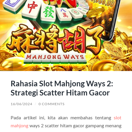
Rahasia Slot Mahjong Ways 2:
Strategi Scatter Hitam Gacor
16/06/2024
/
0 COMMENTS
Pada artikel ini, kita akan membahas tentang
slot
mahjong
ways 2 scatter hitam gacor gampang menang