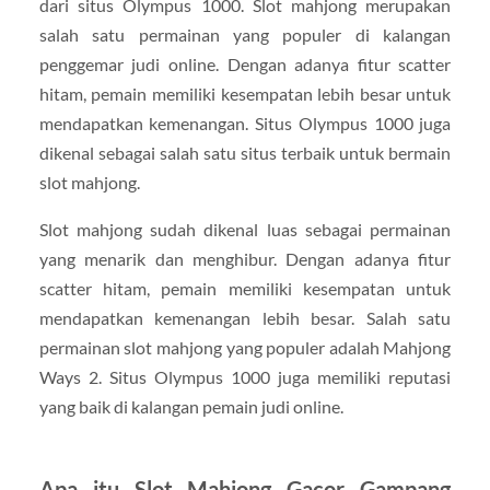
dari situs Olympus 1000. Slot mahjong merupakan
salah satu permainan yang populer di kalangan
penggemar judi online. Dengan adanya fitur scatter
hitam, pemain memiliki kesempatan lebih besar untuk
mendapatkan kemenangan. Situs Olympus 1000 juga
dikenal sebagai salah satu situs terbaik untuk bermain
slot mahjong.
Slot mahjong sudah dikenal luas sebagai permainan
yang menarik dan menghibur. Dengan adanya fitur
scatter hitam, pemain memiliki kesempatan untuk
mendapatkan kemenangan lebih besar. Salah satu
permainan slot mahjong yang populer adalah Mahjong
Ways 2. Situs Olympus 1000 juga memiliki reputasi
yang baik di kalangan pemain judi online.
Apa itu Slot Mahjong Gacor Gampang