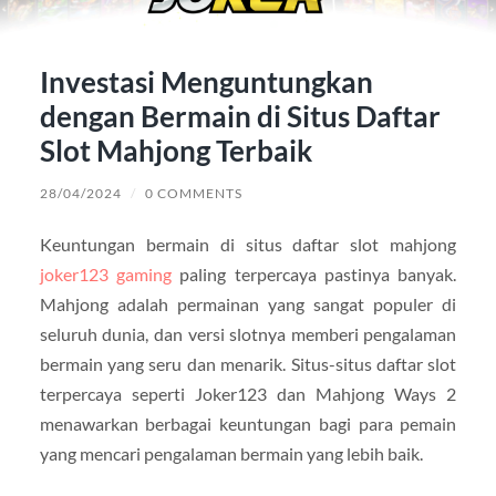
Investasi Menguntungkan
dengan Bermain di Situs Daftar
Slot Mahjong Terbaik
28/04/2024
/
0 COMMENTS
Keuntungan bermain di situs daftar slot mahjong
joker123 gaming
paling terpercaya pastinya banyak.
Mahjong adalah permainan yang sangat populer di
seluruh dunia, dan versi slotnya memberi pengalaman
bermain yang seru dan menarik. Situs-situs daftar slot
terpercaya seperti Joker123 dan Mahjong Ways 2
menawarkan berbagai keuntungan bagi para pemain
yang mencari pengalaman bermain yang lebih baik.