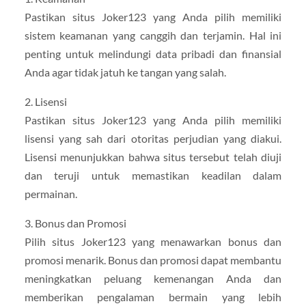
Pastikan situs Joker123 yang Anda pilih memiliki
sistem keamanan yang canggih dan terjamin. Hal ini
penting untuk melindungi data pribadi dan finansial
Anda agar tidak jatuh ke tangan yang salah.
2. Lisensi
Pastikan situs Joker123 yang Anda pilih memiliki
lisensi yang sah dari otoritas perjudian yang diakui.
Lisensi menunjukkan bahwa situs tersebut telah diuji
dan teruji untuk memastikan keadilan dalam
permainan.
3. Bonus dan Promosi
Pilih situs Joker123 yang menawarkan bonus dan
promosi menarik. Bonus dan promosi dapat membantu
meningkatkan peluang kemenangan Anda dan
memberikan pengalaman bermain yang lebih