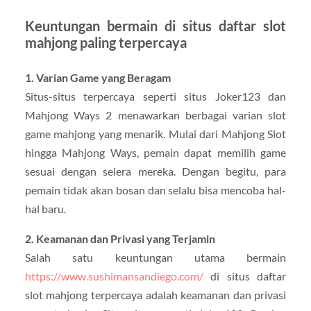
Keuntungan bermain di situs daftar slot
mahjong paling terpercaya
1. Varian Game yang Beragam
Situs-situs terpercaya seperti situs Joker123 dan
Mahjong Ways 2 menawarkan berbagai varian slot
game mahjong yang menarik. Mulai dari Mahjong Slot
hingga Mahjong Ways, pemain dapat memilih game
sesuai dengan selera mereka. Dengan begitu, para
pemain tidak akan bosan dan selalu bisa mencoba hal-
hal baru.
2. Keamanan dan Privasi yang Terjamin
Salah satu keuntungan utama bermain
https://www.sushimansandiego.com/
di situs daftar
slot mahjong terpercaya adalah keamanan dan privasi