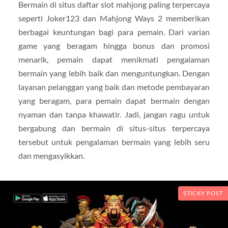
Bermain di situs daftar slot mahjong paling terpercaya
seperti Joker123 dan Mahjong Ways 2 memberikan
berbagai keuntungan bagi para pemain. Dari varian
game yang beragam hingga bonus dan promosi
menarik, pemain dapat menikmati pengalaman
bermain yang lebih baik dan menguntungkan. Dengan
layanan pelanggan yang baik dan metode pembayaran
yang beragam, para pemain dapat bermain dengan
nyaman dan tanpa khawatir. Jadi, jangan ragu untuk
bergabung dan bermain di situs-situs terpercaya
tersebut untuk pengalaman bermain yang lebih seru
dan mengasyikkan.
STICKY POST