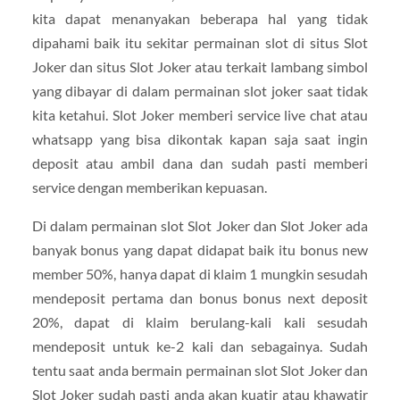
kita dapat menanyakan beberapa hal yang tidak
dipahami baik itu sekitar permainan slot di situs Slot
Joker dan situs Slot Joker atau terkait lambang simbol
yang dibayar di dalam permainan slot joker saat tidak
kita ketahui. Slot Joker memberi service live chat atau
whatsapp yang bisa dikontak kapan saja saat ingin
deposit atau ambil dana dan sudah pasti memberi
service dengan memberikan kepuasan.
Di dalam permainan slot Slot Joker dan Slot Joker ada
banyak bonus yang dapat didapat baik itu bonus new
member 50%, hanya dapat di klaim 1 mungkin sesudah
mendeposit pertama dan bonus bonus next deposit
20%, dapat di klaim berulang-kali kali sesudah
mendeposit untuk ke-2 kali dan sebagainya. Sudah
tentu saat anda bermain permainan slot Slot Joker dan
Slot Joker sudah pasti anda akan kuatir atau khawatir