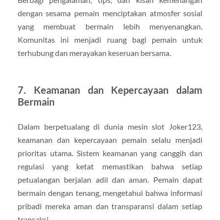
dengan sesama pemain menciptakan atmosfer sosial
yang membuat bermain lebih menyenangkan.
Komunitas ini menjadi ruang bagi pemain untuk
terhubung dan merayakan keseruan bersama.
7. Keamanan dan Kepercayaan dalam
Bermain
Dalam berpetualang di dunia mesin slot Joker123,
keamanan dan kepercayaan pemain selalu menjadi
prioritas utama. Sistem keamanan yang canggih dan
regulasi yang ketat memastikan bahwa setiap
petualangan berjalan adil dan aman. Pemain dapat
bermain dengan tenang, mengetahui bahwa informasi
pribadi mereka aman dan transparansi dalam setiap
transaksi.