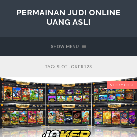
PERMAINAN JUDI ONLINE
UANG ASLI
SHOW MENU
TAG:
SLOT JOKER123
STICKY POST