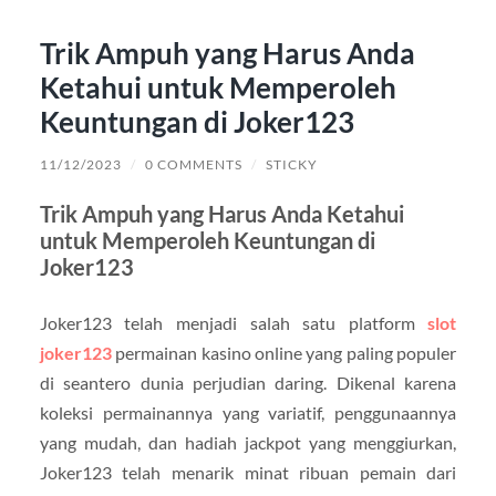
Trik Ampuh yang Harus Anda
Ketahui untuk Memperoleh
Keuntungan di Joker123
11/12/2023
/
0 COMMENTS
/
STICKY
Trik Ampuh yang Harus Anda Ketahui
untuk Memperoleh Keuntungan di
Joker123
Joker123 telah menjadi salah satu platform
slot
joker123
permainan kasino online yang paling populer
di seantero dunia perjudian daring. Dikenal karena
koleksi permainannya yang variatif, penggunaannya
yang mudah, dan hadiah jackpot yang menggiurkan,
Joker123 telah menarik minat ribuan pemain dari