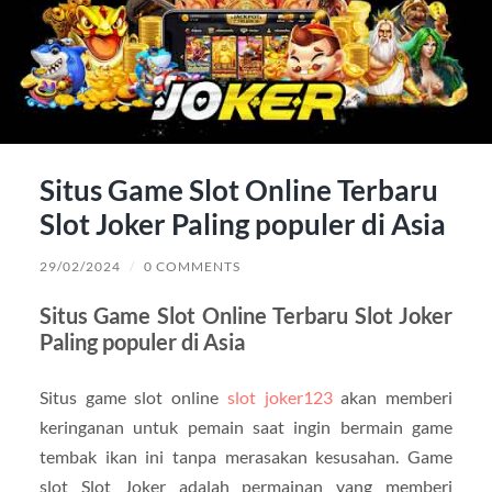
Situs Game Slot Online Terbaru
Slot Joker Paling populer di Asia
29/02/2024
/
0 COMMENTS
Situs Game Slot Online Terbaru Slot Joker
Paling populer di Asia
Situs game slot online
slot joker123
akan memberi
keringanan untuk pemain saat ingin bermain game
tembak ikan ini tanpa merasakan kesusahan. Game
slot Slot Joker adalah permainan yang memberi