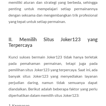
memiliki aturan dan strategi yang berbeda, sehingga
penting untuk mempelajari setiap permainannya
dengan seksama dan mengembangkan trik profesional
yang tepat untuk setiap permainan.
II. Memilih Situs Joker123 yang
Terpercaya
Kunci sukses bermain Joker123 tidak hanya terletak
pada pemahaman permainan, tetapi juga pada
pemilihan situs Joker123 yang terpercaya. Saat ini, ada
banyak situs Joker123 yang menyediakan layanan
perjudian daring, namun tidak semuanya dapat
diandalkan. Berikut adalah beberapa faktor yang perlu
diperhatikan dalam memilih situs Joker123:
1. Keamanan