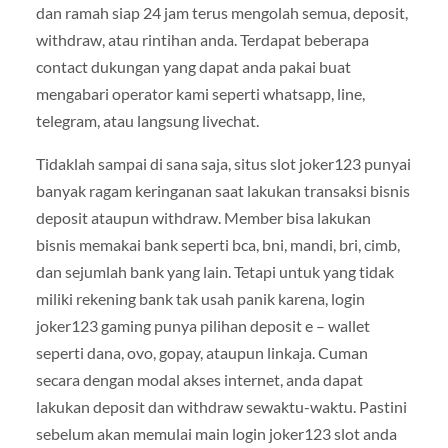
dan ramah siap 24 jam terus mengolah semua, deposit,
withdraw, atau rintihan anda. Terdapat beberapa
contact dukungan yang dapat anda pakai buat
mengabari operator kami seperti whatsapp, line,
telegram, atau langsung livechat.
Tidaklah sampai di sana saja, situs slot joker123 punyai
banyak ragam keringanan saat lakukan transaksi bisnis
deposit ataupun withdraw. Member bisa lakukan
bisnis memakai bank seperti bca, bni, mandi, bri, cimb,
dan sejumlah bank yang lain. Tetapi untuk yang tidak
miliki rekening bank tak usah panik karena, login
joker123 gaming punya pilihan deposit e – wallet
seperti dana, ovo, gopay, ataupun linkaja. Cuman
secara dengan modal akses internet, anda dapat
lakukan deposit dan withdraw sewaktu-waktu. Pastini
sebelum akan memulai main login joker123 slot anda