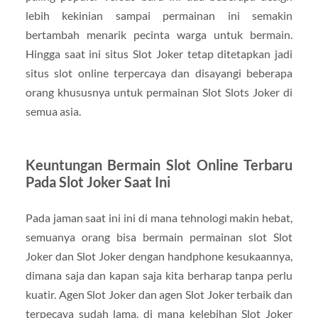
lebih kekinian sampai permainan ini semakin
bertambah menarik pecinta warga untuk bermain.
Hingga saat ini situs Slot Joker tetap ditetapkan jadi
situs slot online terpercaya dan disayangi beberapa
orang khususnya untuk permainan Slot Slots Joker di
semua asia.
Keuntungan Bermain Slot Online Terbaru
Pada Slot Joker Saat Ini
Pada jaman saat ini ini di mana tehnologi makin hebat,
semuanya orang bisa bermain permainan slot Slot
Joker dan Slot Joker dengan handphone kesukaannya,
dimana saja dan kapan saja kita berharap tanpa perlu
kuatir. Agen Slot Joker dan agen Slot Joker terbaik dan
terpecaya sudah lama, di mana kelebihan Slot Joker