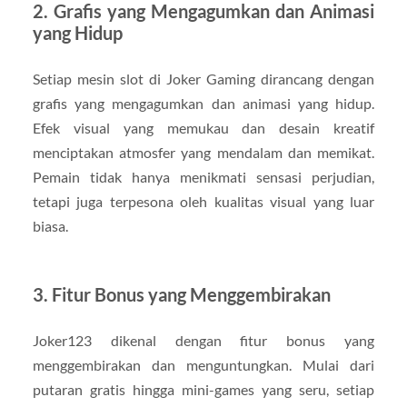
2. Grafis yang Mengagumkan dan Animasi
yang Hidup
Setiap mesin slot di Joker Gaming dirancang dengan
grafis yang mengagumkan dan animasi yang hidup.
Efek visual yang memukau dan desain kreatif
menciptakan atmosfer yang mendalam dan memikat.
Pemain tidak hanya menikmati sensasi perjudian,
tetapi juga terpesona oleh kualitas visual yang luar
biasa.
3. Fitur Bonus yang Menggembirakan
Joker123 dikenal dengan fitur bonus yang
menggembirakan dan menguntungkan. Mulai dari
putaran gratis hingga mini-games yang seru, setiap