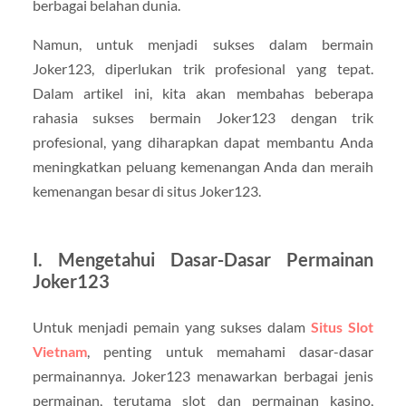
berbagai belahan dunia.
Namun, untuk menjadi sukses dalam bermain
Joker123, diperlukan trik profesional yang tepat.
Dalam artikel ini, kita akan membahas beberapa
rahasia sukses bermain Joker123 dengan trik
profesional, yang diharapkan dapat membantu Anda
meningkatkan peluang kemenangan Anda dan meraih
kemenangan besar di situs Joker123.
I. Mengetahui Dasar-Dasar Permainan
Joker123
Untuk menjadi pemain yang sukses dalam
Situs Slot
Vietnam
, penting untuk memahami dasar-dasar
permainannya. Joker123 menawarkan berbagai jenis
permainan, terutama slot dan permainan kasino,