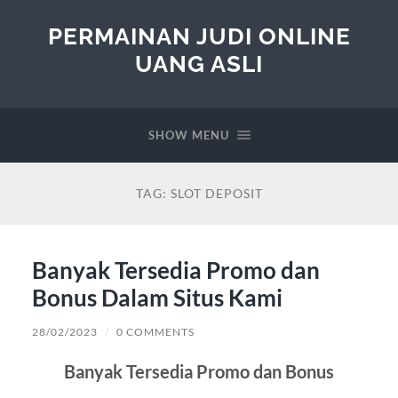
PERMAINAN JUDI ONLINE
UANG ASLI
SHOW MENU
TAG:
SLOT DEPOSIT
Banyak Tersedia Promo dan
Bonus Dalam Situs Kami
28/02/2023
/
0 COMMENTS
Banyak Tersedia Promo dan Bonus