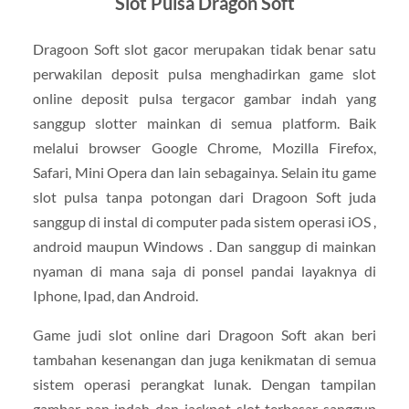
Slot Pulsa Dragon Soft
Dragoon Soft slot gacor merupakan tidak benar satu
perwakilan deposit pulsa menghadirkan game slot
online deposit pulsa tergacor gambar indah yang
sanggup slotter mainkan di semua platform. Baik
melalui browser Google Chrome, Mozilla Firefox,
Safari, Mini Opera dan lain sebagainya. Selain itu game
slot pulsa tanpa potongan dari Dragoon Soft juda
sanggup di instal di computer pada sistem operasi iOS ,
android maupun Windows . Dan sanggup di mainkan
nyaman di mana saja di ponsel pandai layaknya di
Iphone, Ipad, dan Android.
Game judi slot online dari Dragoon Soft akan beri
tambahan kesenangan dan juga kenikmatan di semua
sistem operasi perangkat lunak. Dengan tampilan
gambar nan indah dan jackpot slot terbesar sanggup