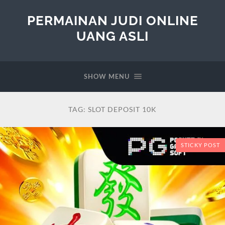
PERMAINAN JUDI ONLINE
UANG ASLI
SHOW MENU
TAG:
SLOT DEPOSIT 10K
STICKY POST