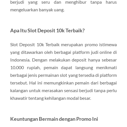
berjudi yang seru dan menghibur tanpa harus
mengeluarkan banyak uang.
Apa Itu Slot Deposit 10k Terbaik?
Slot Deposit 10k Terbaik merupakan promo istimewa
yang ditawarkan oleh berbagai platform judi online di
Indonesia. Dengan melakukan deposit hanya sebesar
10.000 rupiah, pemain dapat langsung menikmati
berbagai jenis permainan slot yang tersedia di platform
tersebut. Hal ini memungkinkan pemain dari berbagai
kalangan untuk merasakan sensasi berjudi tanpa perlu
khawatir tentang kehilangan modal besar.
Keuntungan Bermain dengan Promo Ini