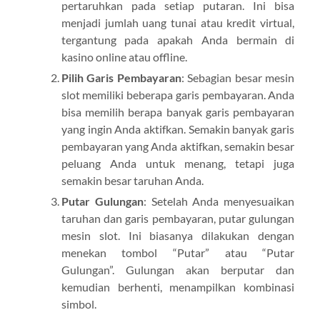
pertaruhkan pada setiap putaran. Ini bisa
menjadi jumlah uang tunai atau kredit virtual,
tergantung pada apakah Anda bermain di
kasino online atau offline.
Pilih Garis Pembayaran
: Sebagian besar mesin
slot memiliki beberapa garis pembayaran. Anda
bisa memilih berapa banyak garis pembayaran
yang ingin Anda aktifkan. Semakin banyak garis
pembayaran yang Anda aktifkan, semakin besar
peluang Anda untuk menang, tetapi juga
semakin besar taruhan Anda.
Putar Gulungan
: Setelah Anda menyesuaikan
taruhan dan garis pembayaran, putar gulungan
mesin slot. Ini biasanya dilakukan dengan
menekan tombol “Putar” atau “Putar
Gulungan”. Gulungan akan berputar dan
kemudian berhenti, menampilkan kombinasi
simbol.