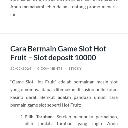
Anda memahami lebih dalam tentang promo menarik
ini!
Cara Bermain Game Slot Hot
Fruit – Slot deposit 10000
22/02/2024
/
0 COMMENTS
/
STICKY
“Game Slot Hot Fruit” adalah permainan mesin slot
yang umumnya dapat ditemukan di kasino online atau
kasino darat. Berikut adalah panduan umum cara
bermain game slot seperti Hot Fruit:
Pilih Taruhan
: Setelah membuka permainan,
pilih jumlah taruhan yang ingin Anda