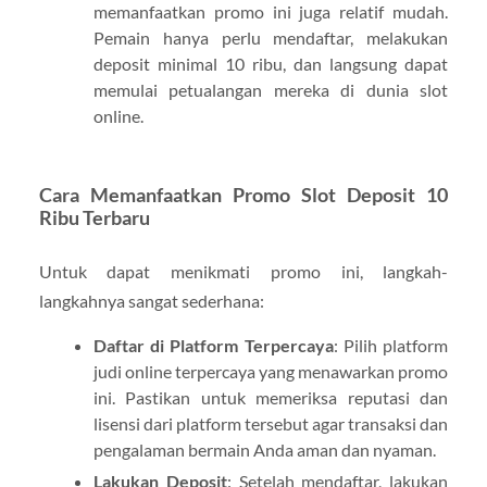
memanfaatkan promo ini juga relatif mudah.
Pemain hanya perlu mendaftar, melakukan
deposit minimal 10 ribu, dan langsung dapat
memulai petualangan mereka di dunia slot
online.
Cara Memanfaatkan Promo Slot Deposit 10
Ribu Terbaru
Untuk dapat menikmati promo ini, langkah-
langkahnya sangat sederhana:
Daftar di Platform Terpercaya
: Pilih platform
judi online terpercaya yang menawarkan promo
ini. Pastikan untuk memeriksa reputasi dan
lisensi dari platform tersebut agar transaksi dan
pengalaman bermain Anda aman dan nyaman.
Lakukan Deposit
: Setelah mendaftar, lakukan