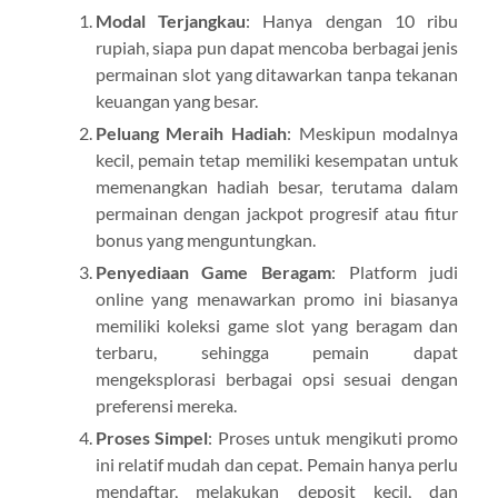
Modal Terjangkau
: Hanya dengan 10 ribu
rupiah, siapa pun dapat mencoba berbagai jenis
permainan slot yang ditawarkan tanpa tekanan
keuangan yang besar.
Peluang Meraih Hadiah
: Meskipun modalnya
kecil, pemain tetap memiliki kesempatan untuk
memenangkan hadiah besar, terutama dalam
permainan dengan jackpot progresif atau fitur
bonus yang menguntungkan.
Penyediaan Game Beragam
: Platform judi
online yang menawarkan promo ini biasanya
memiliki koleksi game slot yang beragam dan
terbaru, sehingga pemain dapat
mengeksplorasi berbagai opsi sesuai dengan
preferensi mereka.
Proses Simpel
: Proses untuk mengikuti promo
ini relatif mudah dan cepat. Pemain hanya perlu
mendaftar, melakukan deposit kecil, dan