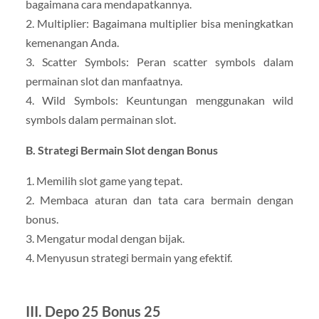
bagaimana cara mendapatkannya.
2. Multiplier: Bagaimana multiplier bisa meningkatkan
kemenangan Anda.
3. Scatter Symbols: Peran scatter symbols dalam
permainan slot dan manfaatnya.
4. Wild Symbols: Keuntungan menggunakan wild
symbols dalam permainan slot.
B. Strategi Bermain Slot dengan Bonus
1. Memilih slot game yang tepat.
2. Membaca aturan dan tata cara bermain dengan
bonus.
3. Mengatur modal dengan bijak.
4. Menyusun strategi bermain yang efektif.
III. Depo 25 Bonus 25