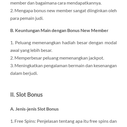
member dan bagaimana cara mendapatkannya.
2. Mengapa bonus new member sangat diinginkan oleh
para pemain judi.
B. Keuntungan Main dengan Bonus New Member
1. Peluang memenangkan hadiah besar dengan modal
awal yang lebih besar.
2. Memperbesar peluang memenangkan jackpot.
3. Meningkatkan pengalaman bermain dan kesenangan
dalam berjudi.
II. Slot Bonus
A. Jenis-jenis Slot Bonus
1. Free Spins: Penjelasan tentang apa itu free spins dan