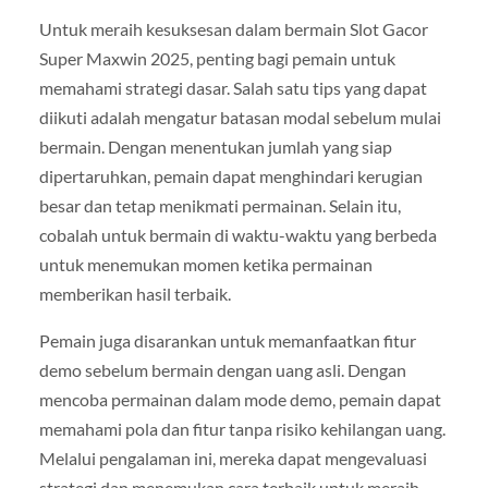
Untuk meraih kesuksesan dalam bermain Slot Gacor
Super Maxwin 2025, penting bagi pemain untuk
memahami strategi dasar. Salah satu tips yang dapat
diikuti adalah mengatur batasan modal sebelum mulai
bermain. Dengan menentukan jumlah yang siap
dipertaruhkan, pemain dapat menghindari kerugian
besar dan tetap menikmati permainan. Selain itu,
cobalah untuk bermain di waktu-waktu yang berbeda
untuk menemukan momen ketika permainan
memberikan hasil terbaik.
Pemain juga disarankan untuk memanfaatkan fitur
demo sebelum bermain dengan uang asli. Dengan
mencoba permainan dalam mode demo, pemain dapat
memahami pola dan fitur tanpa risiko kehilangan uang.
Melalui pengalaman ini, mereka dapat mengevaluasi
strategi dan menemukan cara terbaik untuk meraih