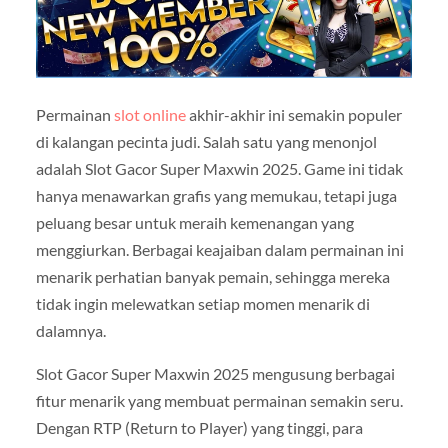
Permainan
slot online
akhir-akhir ini semakin populer
di kalangan pecinta judi. Salah satu yang menonjol
adalah Slot Gacor Super Maxwin 2025. Game ini tidak
hanya menawarkan grafis yang memukau, tetapi juga
peluang besar untuk meraih kemenangan yang
menggiurkan. Berbagai keajaiban dalam permainan ini
menarik perhatian banyak pemain, sehingga mereka
tidak ingin melewatkan setiap momen menarik di
dalamnya.
Slot Gacor Super Maxwin 2025 mengusung berbagai
fitur menarik yang membuat permainan semakin seru.
Dengan RTP (Return to Player) yang tinggi, para