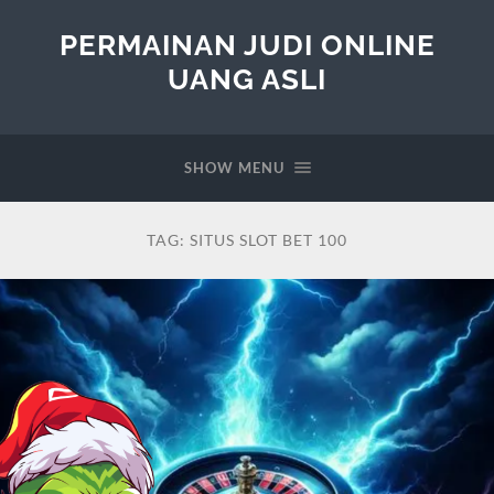
PERMAINAN JUDI ONLINE
UANG ASLI
SHOW MENU
TAG:
SITUS SLOT BET 100