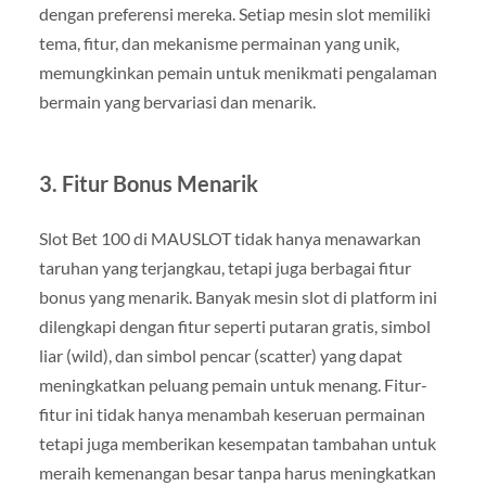
dengan preferensi mereka. Setiap mesin slot memiliki
tema, fitur, dan mekanisme permainan yang unik,
memungkinkan pemain untuk menikmati pengalaman
bermain yang bervariasi dan menarik.
3. Fitur Bonus Menarik
Slot Bet 100 di MAUSLOT tidak hanya menawarkan
taruhan yang terjangkau, tetapi juga berbagai fitur
bonus yang menarik. Banyak mesin slot di platform ini
dilengkapi dengan fitur seperti putaran gratis, simbol
liar (wild), dan simbol pencar (scatter) yang dapat
meningkatkan peluang pemain untuk menang. Fitur-
fitur ini tidak hanya menambah keseruan permainan
tetapi juga memberikan kesempatan tambahan untuk
meraih kemenangan besar tanpa harus meningkatkan