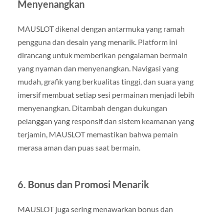
Menyenangkan
MAUSLOT dikenal dengan antarmuka yang ramah
pengguna dan desain yang menarik. Platform ini
dirancang untuk memberikan pengalaman bermain
yang nyaman dan menyenangkan. Navigasi yang
mudah, grafik yang berkualitas tinggi, dan suara yang
imersif membuat setiap sesi permainan menjadi lebih
menyenangkan. Ditambah dengan dukungan
pelanggan yang responsif dan sistem keamanan yang
terjamin, MAUSLOT memastikan bahwa pemain
merasa aman dan puas saat bermain.
6. Bonus dan Promosi Menarik
MAUSLOT juga sering menawarkan bonus dan