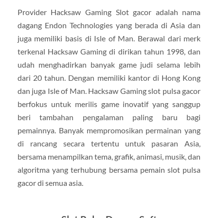
Provider Hacksaw Gaming Slot gacor adalah nama
dagang Endon Technologies yang berada di Asia dan
juga memiliki basis di Isle of Man. Berawal dari merk
terkenal Hacksaw Gaming di dirikan tahun 1998, dan
udah menghadirkan banyak game judi selama lebih
dari 20 tahun. Dengan memiliki kantor di Hong Kong
dan juga Isle of Man. Hacksaw Gaming slot pulsa gacor
berfokus untuk merilis game inovatif yang sanggup
beri tambahan pengalaman paling baru bagi
pemainnya. Banyak mempromosikan permainan yang
di rancang secara tertentu untuk pasaran Asia,
bersama menampilkan tema, grafik, animasi, musik, dan
algoritma yang terhubung bersama pemain slot pulsa
gacor di semua asia.