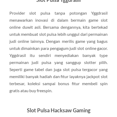
Provider slot pulsa tanpa potongan Yggdrasil
menawarkan inovasi di dalam bermain game slot
online duwit asli. Bersama dengannya, kita bertekad
untuk membuat slot pulsa lebih unggul dari permainan
judi online lainnya. Dengan merilis game yang bagus
untuk dimainkan para pengagum judi slot online gacor.
Yggdrasil itu sendiri menyediakan banyak type
permainan judi pulsa yang sanggup slotter pilih.
Seperti game tabel dan juga slot pulsa tergacor yang
memiliki banyak hadiah dan fitur layaknya jackpot slot
terbesar, koleksi sampai bonus fitur membeli spin
gratis atau buy freespin.
Slot Pulsa Hacksaw Gaming