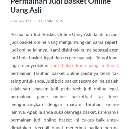
Permainan Judi Basket Online
Uang Asli
28/03/2021
/
0 COMMENTS
Permainan Judi Basket Online Uang Asli dalah macam
judi basket online yang menguntungkan sama seperti
judi online lainnya. Kami disini tak cuma sebagai agen
judi bola basket legal dan terpercaya saja. Tetapi kami
juga menyediakan
judi balap kuda yang terkenal
,
permainan taruhan basket online pastinya telah tak
asing untuk anda. Judi bola basket secara online adalah
salah satu macam judi pada web judi online legal,
permainan game online basketball tak keok
menguntungkan dengan macam taruhan online
lainnya. Apabila anda suka olahraga basket, karenanya
permainan judi online basket ini cukup baik untuk
dimainkan. Kecuali dapat menerima hadiah berupa