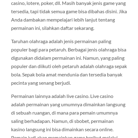
casino, lotere, poker, dll. Masih banyak jenis game yang
tersedia, tapi tidak semua game bisa dibahas disini. Jika
Anda dambakan mempelajari lebih lanjut tentang
permainan ini, silahkan daftar sekarang.
Taruhan olahraga adalah jenis permainan paling
populer bagi para petaruh. Berbagai jenis olahraga bisa
digunakan didalam permainan ini. Namun, yang paling
populer dan diikuti oleh petaruh adalah olahraga sepak
bola. Sepak bola amat mendunia dan tersedia banyak
pecinta yang senang berjudi.
Permainan lainnya adalah live casino. Live casino
adalah permainan yang umumnya dimainkan langsung
di sebuah ruangan, di mana para pemain umumnya
saling berhadapan. Namun, di sbobet, permainan
kasino langsung ini bisa dimainkan secara online.
Pemain judi akan memainkan game berikut melalui