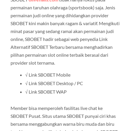
permainan taruhan olahraga (sportsbook) saja. Jenis
permainan judi online yang dihidangkan provider
SBOBET kini makin banyak ragam & variatif. Mengikuti
minat pasar yang sedang ramai akan permainan judi
online, SBOBET hadir sebagai web penyedia Link
Alternatif SBOBET Terbaru bersama menghadirkan
pilihan permainan slot online terbaik berasal dari
provider slot ternama.
√ Link SBOBET Mobile
√ Link SBOBET Desktop / PC
√ Link SBOBET WAP
Member bisa memperoleh fasilitas live chat ke
SBOBET Pusat. Situs utama SBOBET punyai ciri khas
bersama menggabungkan warna biru muda dan biru