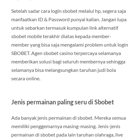
Setelah sadar cara login sbobet melalui hp, segera saja
manfaatkan ID & Password punyai kalian. Jangan lupa
untuk sebarkan termasuk kumpulan link alternatif
sbobet mobile terakhir diatas kepada member-
member yang bisa saja mengalami problem untuk login
SBOBET. Agen sbobet casino terpercaya selamanya
memberikan solusi bagi seluruh membernya sehingga
selamanya bisa melangsungkan taruhan judi bola
secara online.
Jenis permainan paling seru di Sbobet
Ada banyak jenis permainan di sbobet. Mereka semua
memiliki penggemarnya masing-masing. Jenis-jenis
permainan di sbobet pada lain taruhan olahraga, live