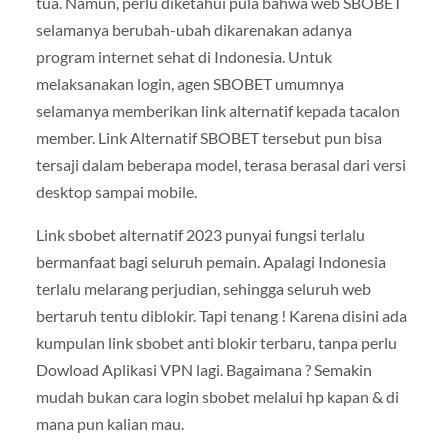
tua. Namun, perlu diketahui pula bahwa web SBOBET
selamanya berubah-ubah dikarenakan adanya
program internet sehat di Indonesia. Untuk
melaksanakan login, agen SBOBET umumnya
selamanya memberikan link alternatif kepada tacalon
member. Link Alternatif SBOBET tersebut pun bisa
tersaji dalam beberapa model, terasa berasal dari versi
desktop sampai mobile.
Link sbobet alternatif 2023 punyai fungsi terlalu
bermanfaat bagi seluruh pemain. Apalagi Indonesia
terlalu melarang perjudian, sehingga seluruh web
bertaruh tentu diblokir. Tapi tenang ! Karena disini ada
kumpulan link sbobet anti blokir terbaru, tanpa perlu
Dowload Aplikasi VPN lagi. Bagaimana ? Semakin
mudah bukan cara login sbobet melalui hp kapan & di
mana pun kalian mau.