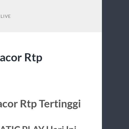
 LIVE
acor Rtp
cor Rtp Tertinggi