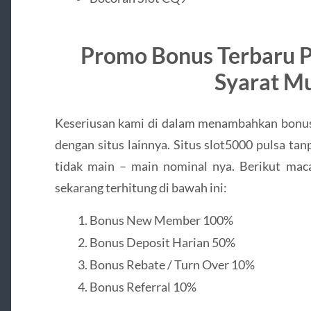
Promo Bonus Terbaru
Syarat M
Keseriusan kami di dalam menambahkan bonus 
dengan situs lainnya. Situs slot5000 pulsa t
tidak main – main nominal nya. Berikut ma
sekarang terhitung di bawah ini:
Bonus New Member 100%
Bonus Deposit Harian 50%
Bonus Rebate / Turn Over 10%
Bonus Referral 10%