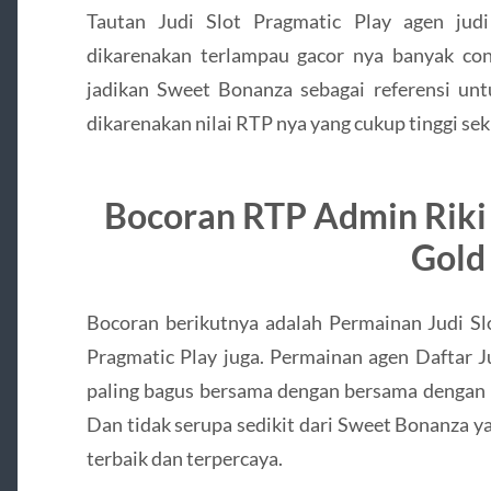
Tautan Judi Slot Pragmatic Play agen judi
dikarenakan terlampau gacor nya banyak co
jadikan Sweet Bonanza sebagai referensi unt
dikarenakan nilai RTP nya yang cukup tinggi se
Bocoran RTP Admin Rik
Gold
Bocoran berikutnya adalah Permainan Judi Sl
Pragmatic Play juga. Permainan agen Daftar Ju
paling bagus bersama dengan bersama dengan ni
Dan tidak serupa sedikit dari Sweet Bonanza 
terbaik dan terpercaya.