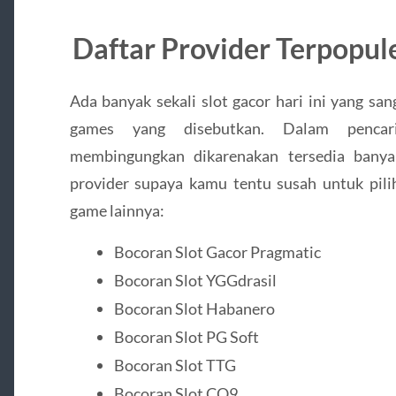
Daftar Provider Terpop
Ada banyak sekali slot gacor hari ini yang s
games yang disebutkan. Dalam pencar
membingungkan dikarenakan tersedia banya
provider supaya kamu tentu susah untuk pili
game lainnya:
Bocoran Slot Gacor Pragmatic
Bocoran Slot YGGdrasil
Bocoran Slot Habanero
Bocoran Slot PG Soft
Bocoran Slot TTG
Bocoran Slot CQ9