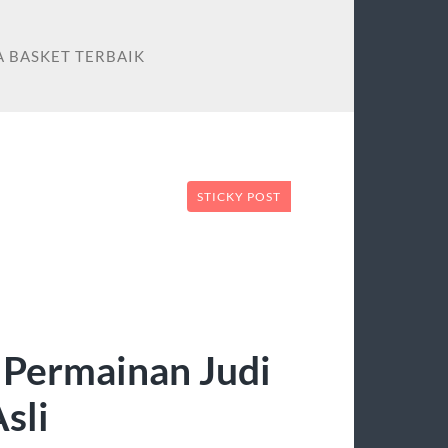
A BASKET TERBAIK
STICKY POST
 Permainan Judi
sli