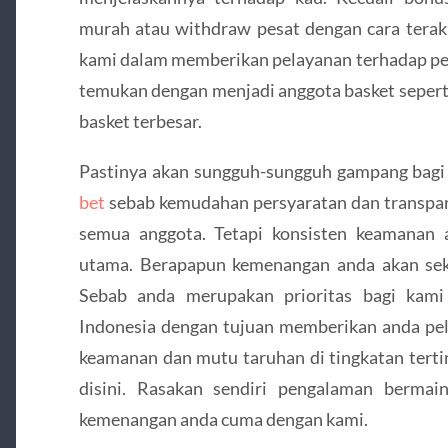
murah atau withdraw pesat dengan cara terak
kami dalam memberikan pelayanan terhadap pem
temukan dengan menjadi anggota basket sepert
basket terbesar.
Pastinya akan sungguh-sungguh gampang bagi
bet
sebab kemudahan persyaratan dan transpar
semua anggota. Tetapi konsisten keamanan 
utama. Berapapun kemenangan anda akan seket
Sebab anda merupakan prioritas bagi kami
Indonesia dengan tujuan memberikan anda pel
keamanan dan mutu taruhan di tingkatan terti
disini. Rasakan sendiri pengalaman bermai
kemenangan anda cuma dengan kami.