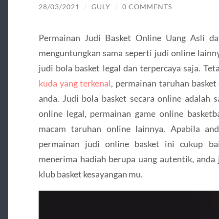
28/03/2021
/
GULY
/
0 COMMENTS
Permainan Judi Basket Online Uang Asli da
menguntungkan sama seperti judi online lainny
judi bola basket legal dan terpercaya saja. T
kuda yang terkenal
, permainan taruhan basket 
anda. Judi bola basket secara online adalah 
online legal, permainan game online basket
macam taruhan online lainnya. Apabila and
permainan judi online basket ini cukup ba
menerima hadiah berupa uang autentik, anda
klub basket kesayangan mu.