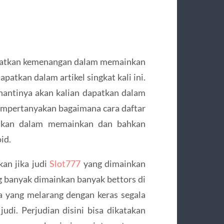
apatkan kemenangan dalam memainkan
apatkan dalam artikel singkat kali ini.
nantinya akan kalian dapatkan dalam
 mempertanyakan bagaimana cara daftar
asikan dalam memainkan dan bahkan
id.
an jika judi
Slot777
yang dimainkan
ng banyak dimainkan banyak bettors di
a yang melarang dengan keras segala
di. Perjudian disini bisa dikatakan