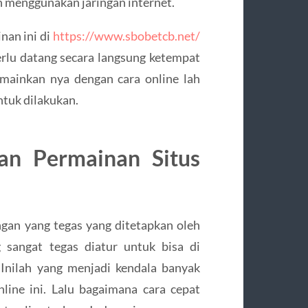
 menggunakan jaringan internet.
nan ini di
https://www.sbobetcb.net/
erlu datang secara langsung ketempat
mainkan nya dengan cara online lah
tuk dilakukan.
n Permainan Situs
an yang tegas yang ditetapkan oleh
 sangat tegas diatur untuk bisa di
 Inilah yang menjadi kendala banyak
ine ini. Lalu bagaimana cara cepat