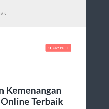
IAN
STICKY POST
an Kemenangan
 Online Terbaik