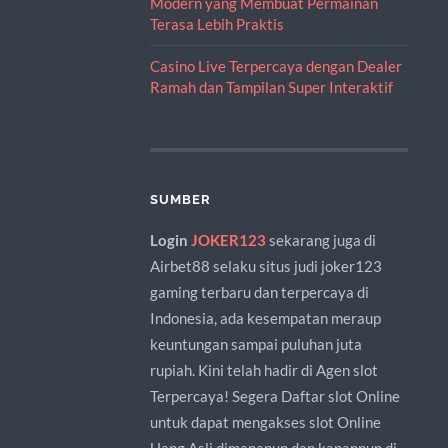
Modern yang Membuat Permainan
Terasa Lebih Praktis
Casino Live Terpercaya dengan Dealer
Ramah dan Tampilan Super Interaktif
SUMBER
Login
JOKER123
sekarang juga di
Airbet88 selaku situs judi joker123
gaming terbaru dan terpercaya di
Indonesia, ada kesempatan meraup
keuntungan sampai puluhan juta
rupiah. Kini telah hadir di Agen slot
Terpercaya! Segera Daftar slot Online
untuk dapat mengakses slot Online
Uang Asli dimanapun dan kapanpun di