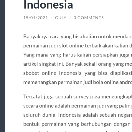
Indonesia
15/01/2021
/
GULY
/
0 COMMENTS
Banyaknya cara yang bisa kalian untuk mend
permainan judi slot online terbaik akan kalian d
Yang mana yang harus kalian persiapkan juga 
artikel singkat ini. Banyak sekali orang yang
sbobet online Indonesia yang bisa diaplik
memenangkan permainan judi bola online andro
Tercatat juga sebuah survey juga mengungkapk
secara online adalah permainan judi yang pali
seluruh dunia. Indonesia adalah sebuah negar
bentuk permainan yang berhubungan dengan ju