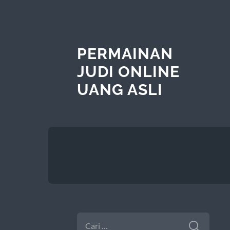
PERMAINAN
JUDI ONLINE
UANG ASLI
CARI
UNTUK: