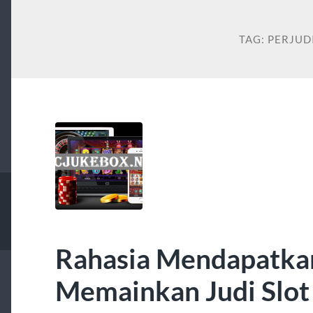
TAG:
PERJUD
Rahasia Mendapatk
Memainkan Judi Slot