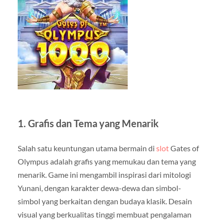
1. Grafis dan Tema yang Menarik
Salah satu keuntungan utama bermain di
slot
Gates of
Olympus adalah grafis yang memukau dan tema yang
menarik. Game ini mengambil inspirasi dari mitologi
Yunani, dengan karakter dewa-dewa dan simbol-
simbol yang berkaitan dengan budaya klasik. Desain
visual yang berkualitas tinggi membuat pengalaman