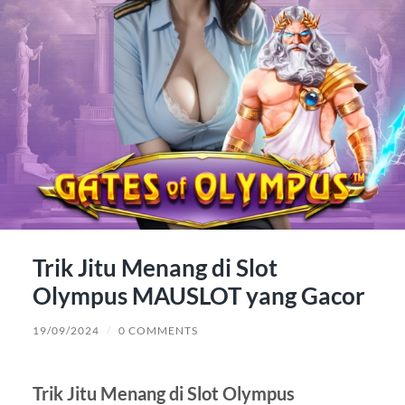
Trik Jitu Menang di Slot
Olympus MAUSLOT yang Gacor
19/09/2024
/
0 COMMENTS
Trik Jitu Menang di Slot Olympus