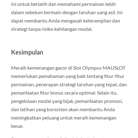
ini untuk berlatih dan memahami permainan lebih
dalam sebelum bermain dengan taruhan uang asli. Ini
dapat membantu Anda mengasah keterampilan dan
strategi tanpa risiko kehilangan modal.
Kesimpulan
Meraih kemenangan gacor di Slot Olympus MAUSLOT
memerlukan pemahaman yang baik tentang fitur-fitur
permainan, penerapan strategi taruhan yang tepat, dan
pemanfaatan fitur bonus secara optimal. Selain itu,
pengelolaan modal yang bijak, pemanfaatan promosi,
dan latihan yang konsisten akan membantu Anda
meningkatkan peluang untuk meraih kemenangan
besar.