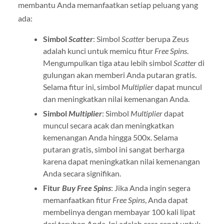
membantu Anda memanfaatkan setiap peluang yang
ada:
Simbol
Scatter
: Simbol
Scatter
berupa Zeus
adalah kunci untuk memicu fitur
Free Spins
.
Mengumpulkan tiga atau lebih simbol
Scatter
di
gulungan akan memberi Anda putaran gratis.
Selama fitur ini, simbol
Multiplier
dapat muncul
dan meningkatkan nilai kemenangan Anda.
Simbol
Multiplier
: Simbol
Multiplier
dapat
muncul secara acak dan meningkatkan
kemenangan Anda hingga 500x. Selama
putaran gratis, simbol ini sangat berharga
karena dapat meningkatkan nilai kemenangan
Anda secara signifikan.
Fitur
Buy Free Spins
: Jika Anda ingin segera
memanfaatkan fitur
Free Spins
, Anda dapat
membelinya dengan membayar 100 kali lipat
dari taruhan Anda. Ini adalah cara cepat untuk