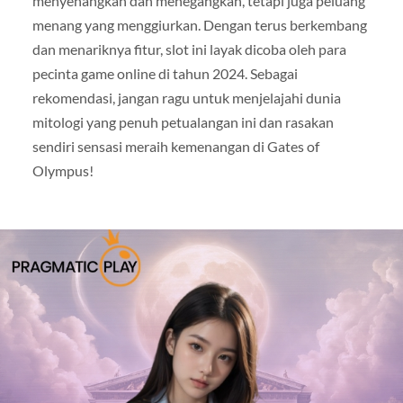
menyenangkan dan menegangkan, tetapi juga peluang
menang yang menggiurkan. Dengan terus berkembang
dan menariknya fitur, slot ini layak dicoba oleh para
pecinta game online di tahun 2024. Sebagai
rekomendasi, jangan ragu untuk menjelajahi dunia
mitologi yang penuh petualangan ini dan rasakan
sendiri sensasi meraih kemenangan di Gates of
Olympus!