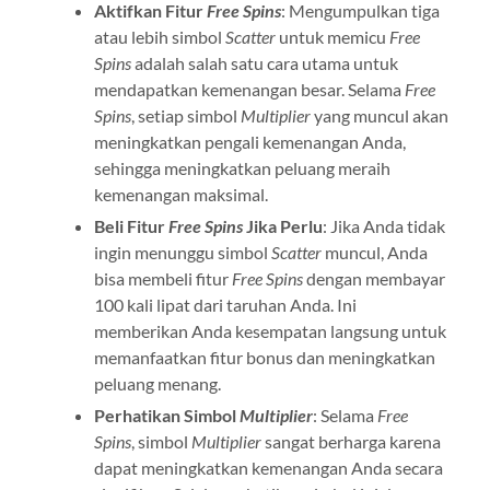
Aktifkan Fitur
Free Spins
: Mengumpulkan tiga
atau lebih simbol
Scatter
untuk memicu
Free
Spins
adalah salah satu cara utama untuk
mendapatkan kemenangan besar. Selama
Free
Spins
, setiap simbol
Multiplier
yang muncul akan
meningkatkan pengali kemenangan Anda,
sehingga meningkatkan peluang meraih
kemenangan maksimal.
Beli Fitur
Free Spins
Jika Perlu
: Jika Anda tidak
ingin menunggu simbol
Scatter
muncul, Anda
bisa membeli fitur
Free Spins
dengan membayar
100 kali lipat dari taruhan Anda. Ini
memberikan Anda kesempatan langsung untuk
memanfaatkan fitur bonus dan meningkatkan
peluang menang.
Perhatikan Simbol
Multiplier
: Selama
Free
Spins
, simbol
Multiplier
sangat berharga karena
dapat meningkatkan kemenangan Anda secara