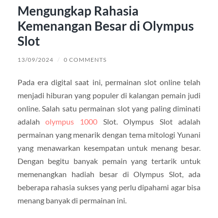
Mengungkap Rahasia
Kemenangan Besar di Olympus
Slot
13/09/2024
/
0 COMMENTS
Pada era digital saat ini, permainan slot online telah
menjadi hiburan yang populer di kalangan pemain judi
online. Salah satu permainan slot yang paling diminati
adalah
olympus 1000
Slot. Olympus Slot adalah
permainan yang menarik dengan tema mitologi Yunani
yang menawarkan kesempatan untuk menang besar.
Dengan begitu banyak pemain yang tertarik untuk
memenangkan hadiah besar di Olympus Slot, ada
beberapa rahasia sukses yang perlu dipahami agar bisa
menang banyak di permainan ini.