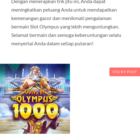
Dengan menerapkan trik jitu ini, Anda dapat
meningkatkan peluang Anda untuk mendapatkan
kemenangan gacor dan menikmati pengalaman
bermain Slot Olympus yang lebih menguntungkan.
Selamat bermain dan semoga keberuntungan selalu
menyertai Anda dalam setiap putaran!
STICKY POST