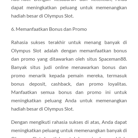
dapat meningkatkan peluang untuk memenangkan
hadiah besar di Olympus Slot.
6. Memanfaatkan Bonus dan Promo
Rahasia sukses terakhir untuk menang banyak di
Olympus Slot adalah dengan memanfaatkan bonus
dan promo yang ditawarkan oleh situs Spaceman88.
Banyak situs judi online menawarkan bonus dan
promo menarik kepada pemain mereka, termasuk
bonus deposit, cashback, dan promo loyalitas.
Manfaatkan semua bonus dan promo ini untuk
meningkatkan peluang Anda untuk memenangkan
hadiah besar di Olympus Slot.
Dengan mengikuti rahasia sukses di atas, Anda dapat
meningkatkan peluang untuk memenangkan banyak di