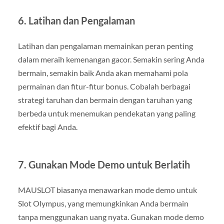
6.
Latihan dan Pengalaman
Latihan dan pengalaman memainkan peran penting
dalam meraih kemenangan gacor. Semakin sering Anda
bermain, semakin baik Anda akan memahami pola
permainan dan fitur-fitur bonus. Cobalah berbagai
strategi taruhan dan bermain dengan taruhan yang
berbeda untuk menemukan pendekatan yang paling
efektif bagi Anda.
7.
Gunakan Mode Demo untuk Berlatih
MAUSLOT biasanya menawarkan mode demo untuk
Slot Olympus, yang memungkinkan Anda bermain
tanpa menggunakan uang nyata. Gunakan mode demo