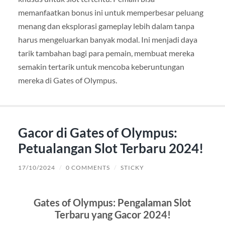
memanfaatkan bonus ini untuk memperbesar peluang
menang dan eksplorasi gameplay lebih dalam tanpa
harus mengeluarkan banyak modal. Ini menjadi daya
tarik tambahan bagi para pemain, membuat mereka
semakin tertarik untuk mencoba keberuntungan
mereka di Gates of Olympus.
Gacor di Gates of Olympus:
Petualangan Slot Terbaru 2024!
17/10/2024
/
0 COMMENTS
/
STICKY
Gates of Olympus: Pengalaman Slot
Terbaru yang Gacor 2024!